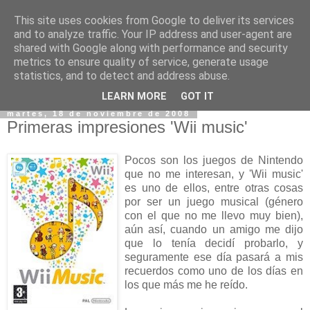
This site uses cookies from Google to deliver its services
and to analyze traffic. Your IP address and user-agent are
shared with Google along with performance and security
metrics to ensure quality of service, generate usage
statistics, and to detect and address abuse.
▼
LEARN MORE
GOT IT
martes, 18 de noviembre de 2008
Primeras impresiones 'Wii music'
Pocos son los juegos de Nintendo
que no me interesan, y 'Wii music'
es uno de ellos, entre otras cosas
por ser un juego musical (género
con el que no me llevo muy bien),
aún así, cuando un amigo me dijo
que lo tenía decidí probarlo, y
seguramente ese día pasará a mis
recuerdos como uno de los días en
los que más me he reído.