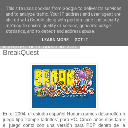
This site uses cookies from Google to deliver its services
and to analyze traffic. Your IP address and user-agent are
shared with Google along with performance and security
metrics to ensure quality of service, generate usage
statistics, and to detect and address abuse.
▼
LEARN MORE
GOT IT
miércoles, 18 de agosto de 2021
BreakQuest
En el 2004, el estudio español Nurium games desarrolló un
juego tipo "rompe ladrillos" para PC. Cinco años más tarde
el juego contó con una versión para PSP dentro de la