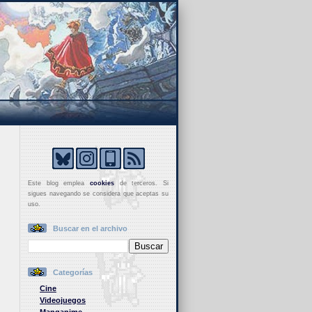
Este blog emplea
cookies
de terceros. Si
sigues navegando se considera que aceptas su
uso.
Buscar en el archivo
Categorías
Cine
Videojuegos