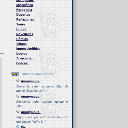
Manganime
Miscelánea
Fotografía
Deportes
Reflexiones
Series
Humor
Novedades
Cómics
Vídeos
Imprescindibles
Logros
Acerca de...
Podcast
Últimos comentarios
Anonymous:
Ahora la están echando Mad de
nuevo. Saludos de [...]
Anonymous:
Excelente serie saludos desde el
2025
Anonymous:
Vaya, pues por ese precio no creo
que hayas hecho [...]
ÉA: