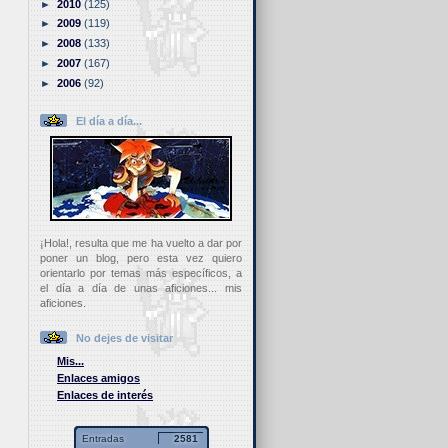
►
2010
(125)
►
2009
(119)
►
2008
(133)
►
2007
(167)
►
2006
(92)
El día a día...
¡Hola!, resulta que me ha vuelto a dar por
poner un blog, pero esta vez quiero
orientarlo por temas más específicos, a
el día a día de unas aficiones... mis
aficiones.
No dejes de visitar
Mis...
Enlaces amigos
Enlaces de interés
Entradas
2581