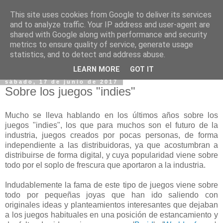
This site uses cookies from Google to deliver its services
and to analyze traffic. Your IP address and user-agent are
shared with Google along with performance and security
metrics to ensure quality of service, generate usage
statistics, and to detect and address abuse.
▼
LEARN MORE
GOT IT
sábado, 17 de junio de 2017
Sobre los juegos "indies"
Mucho se lleva hablando en los últimos años sobre los
juegos "indies", los que para muchos son el futuro de la
industria, juegos creados por pocas personas, de forma
independiente a las distribuidoras, ya que acostumbran a
distribuirse de forma digital, y cuya popularidad viene sobre
todo por el soplo de frescura que aportaron a la industria.
Indudablemente la fama de este tipo de juegos viene sobre
todo por pequeñas joyas que han ido saliendo con
originales ideas y planteamientos interesantes que dejaban
a los juegos habituales en una posición de estancamiento y