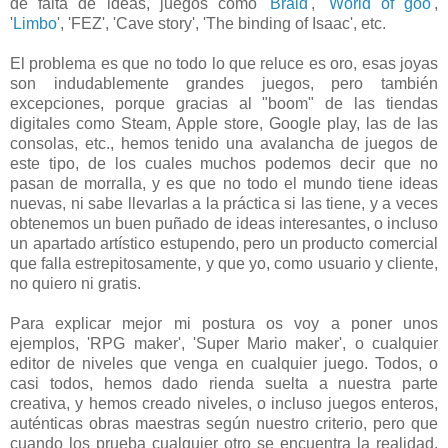
de falta de ideas, juegos como '
Braid
', '
World of goo
',
'
Limbo
', 'FEZ', 'Cave story', 'The binding of Isaac', etc.
El problema es que no todo lo que reluce es oro, esas joyas
son indudablemente grandes juegos, pero también
excepciones, porque gracias al "boom" de las tiendas
digitales como Steam, Apple store, Google play, las de las
consolas, etc., hemos tenido una avalancha de juegos de
este tipo, de los cuales muchos podemos decir que no
pasan de morralla, y es que no todo el mundo tiene ideas
nuevas, ni sabe llevarlas a la práctica si las tiene, y a veces
obtenemos un buen puñado de ideas interesantes, o incluso
un apartado artístico estupendo, pero un producto comercial
que falla estrepitosamente, y que yo, como usuario y cliente,
no quiero ni gratis.
Para explicar mejor mi postura os voy a poner unos
ejemplos, 'RPG maker', 'Super Mario maker', o cualquier
editor de niveles que venga en cualquier juego. Todos, o
casi todos, hemos dado rienda suelta a nuestra parte
creativa, y hemos creado niveles, o incluso juegos enteros,
auténticas obras maestras según nuestro criterio, pero que
cuando los prueba cualquier otro se encuentra la realidad,