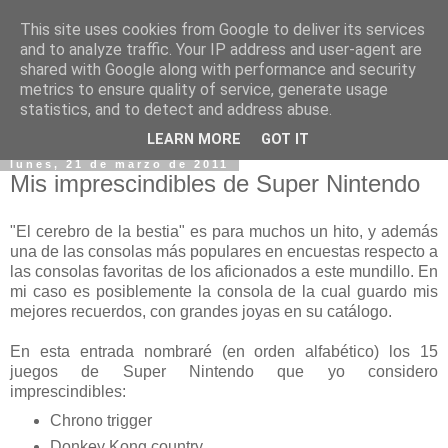
This site uses cookies from Google to deliver its services
and to analyze traffic. Your IP address and user-agent are
shared with Google along with performance and security
metrics to ensure quality of service, generate usage
statistics, and to detect and address abuse.
▼
LEARN MORE
GOT IT
lunes, 21 de marzo de 2011
Mis imprescindibles de Super Nintendo
"El cerebro de la bestia" es para muchos un hito, y además
una de las consolas más populares en encuestas respecto a
las consolas favoritas de los aficionados a este mundillo. En
mi caso es posiblemente la consola de la cual guardo mis
mejores recuerdos, con grandes joyas en su catálogo.
En esta entrada nombraré (en orden alfabético) los 15
juegos de Super Nintendo que yo considero
imprescindibles:
Chrono trigger
Donkey Kong country