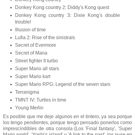
Donkey Kong country 2: Diddy's Kong quest
Donkey Kong country 3: Dixie Kong's double
trouble!
Illusion of time
Lufia 2: Rise of the sinistrals
Secret of Evermore
Secret of Mana
Street fighter II turbo
Super Mario all stars
Super Mario kart
Super Mario RPG: Legend of the seven stars
Terranigma
TMNT IV: Turtles in time
Young Merlin
Es posible que me deje algunos en el tintero, ya sea porque
los tengo pendientes, porque tengo pensado ponerlos como
imprescindibles de otra consola (Los 'Final fantasy', 'Super
Mario world', 'Yoshi's island' y 'A link to the past', los puse en