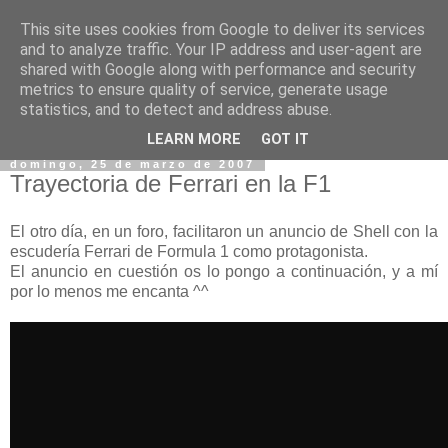
This site uses cookies from Google to deliver its services
and to analyze traffic. Your IP address and user-agent are
shared with Google along with performance and security
metrics to ensure quality of service, generate usage
statistics, and to detect and address abuse.
▼
LEARN MORE
GOT IT
domingo, 25 de marzo de 2007
Trayectoria de Ferrari en la F1
El otro día, en un foro, facilitaron un anuncio de Shell con la
escudería Ferrari de Formula 1 como protagonista.
El anuncio en cuestión os lo pongo a continuación, y a mí
por lo menos me encanta ^^