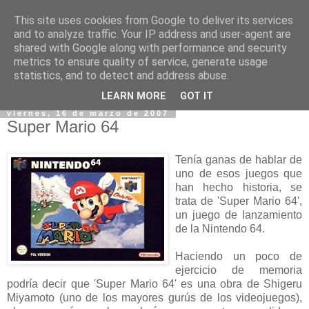
This site uses cookies from Google to deliver its services
and to analyze traffic. Your IP address and user-agent are
shared with Google along with performance and security
metrics to ensure quality of service, generate usage
statistics, and to detect and address abuse.
▼
LEARN MORE
GOT IT
viernes, 16 de marzo de 2007
Super Mario 64
Tenía ganas de hablar de
uno de esos juegos que
han hecho historia, se
trata de 'Super Mario 64',
un juego de lanzamiento
de la Nintendo 64.
Haciendo un poco de
ejercicio de memoria
podría decir que 'Super Mario 64' es una obra de Shigeru
Miyamoto (uno de los mayores gurús de los videojuegos),