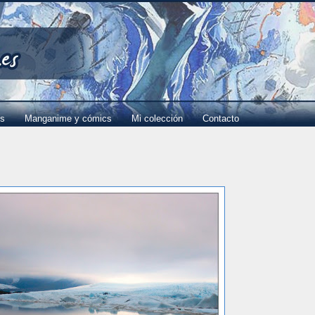
es
Manganime y cómics
Mi colección
Contacto