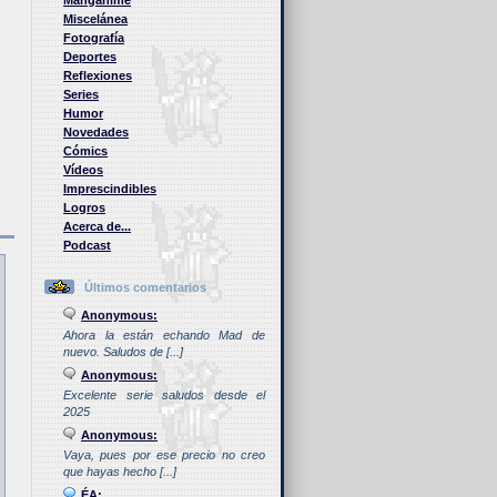
Manganime
Miscelánea
Fotografía
Deportes
Reflexiones
Series
Humor
Novedades
Cómics
Vídeos
Imprescindibles
Logros
Acerca de...
Podcast
Últimos comentarios
Anonymous:
Ahora la están echando Mad de
nuevo. Saludos de [...]
Anonymous:
Excelente serie saludos desde el
2025
Anonymous:
Vaya, pues por ese precio no creo
que hayas hecho [...]
ÉA: