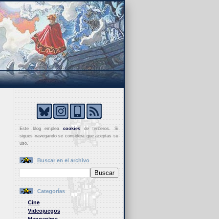
Este blog emplea
cookies
de terceros. Si
sigues navegando se considera que aceptas su
uso.
Buscar en el archivo
Categorías
Cine
Videojuegos