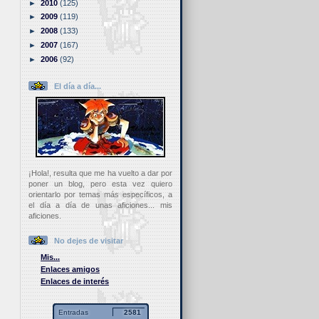
►
2010
(125)
►
2009
(119)
►
2008
(133)
►
2007
(167)
►
2006
(92)
El día a día...
¡Hola!, resulta que me ha vuelto a dar por
poner un blog, pero esta vez quiero
orientarlo por temas más específicos, a
el día a día de unas aficiones... mis
aficiones.
No dejes de visitar
Mis...
Enlaces amigos
Enlaces de interés
Entradas
2581