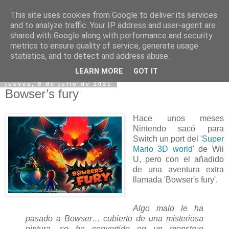
This site uses cookies from Google to deliver its services
and to analyze traffic. Your IP address and user-agent are
shared with Google along with performance and security
metrics to ensure quality of service, generate usage
statistics, and to detect and address abuse.
▼
LEARN MORE
GOT IT
jueves, 8 de julio de 2021
Bowser’s fury
Hace unos meses
Nintendo sacó para
Switch un port del '
Super
Mario 3D world
' de Wii
U, pero con el añadido
de una aventura extra
llamada 'Bowser's fury'.
Algo malo le ha
pasado a Bowser… cubierto de una misteriosa
pintura, se ha convertido en un monstruo