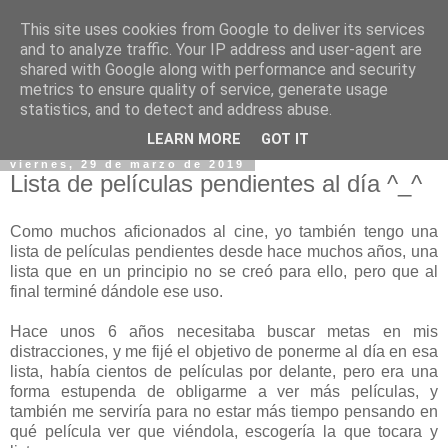
This site uses cookies from Google to deliver its services
and to analyze traffic. Your IP address and user-agent are
shared with Google along with performance and security
metrics to ensure quality of service, generate usage
statistics, and to detect and address abuse.
▼
LEARN MORE
GOT IT
viernes, 29 de marzo de 2019
Lista de películas pendientes al día ^_^
Como muchos aficionados al cine, yo también tengo una
lista de películas pendientes desde hace muchos años, una
lista que en un principio no se creó para ello, pero que al
final terminé dándole ese uso.
Hace unos 6 años necesitaba buscar metas en mis
distracciones, y me fijé el objetivo de ponerme al día en esa
lista, había cientos de películas por delante, pero era una
forma estupenda de obligarme a ver más películas, y
también me serviría para no estar más tiempo pensando en
qué película ver que viéndola, escogería la que tocara y