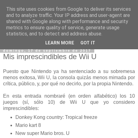
This site uses cookies from Google to deliver its services
and to analyze traffic. Your IP address and user-agent are
shared with Google along with performance and security
metrics to ensure quality of service, generate usage
statistics, and to detect and address abuse.
▼
LEARN MORE
GOT IT
domingo, 17 de septiembre de 2017
Mis imprescindibles de Wii U
Puesto que Nintendo ya ha sentenciado a su sobremesa
menos exitosa, Wii U, la consola quizás menos mimada por
crítica, público, y, por qué no decirlo, por la propia Nintendo.
En esta entrada nombraré (en orden alfabético) los 10
juegos (sí, sólo 10) de Wii U que yo considero
imprescindibles:
Donkey Kong country: Tropical freeze
Mario kart 8
New super Mario bros. U