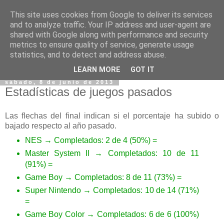
This site uses cookies from Google to deliver its services
and to analyze traffic. Your IP address and user-agent are
shared with Google along with performance and security
metrics to ensure quality of service, generate usage
statistics, and to detect and address abuse.
▼
LEARN MORE
GOT IT
sábado, 8 de junio de 2013
Estadísticas de juegos pasados
Las flechas del final indican si el porcentaje ha subido o
bajado respecto al año pasado.
NES → Completados: 2 de 4 (50%) =
Master System II → Completados: 10 de 11
(91%) =
Game Boy → Completados: 8 de 11 (73%) =
Super Nintendo → Completados: 10 de 14 (71%)
=
Game Boy Color → Completados: 6 de 6 (100%)