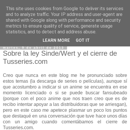
This site uses cookies from Google to deliver its services
and to analyze traffic. Your IP address and user-agent are
shared with Google along with performance and security
metrics to ensure quality of service, generate usage
statistics, and to detect and address abuse.
▼
LEARN MORE
GOT IT
martes, 9 de abril de 2013
Sobre la ley Sinde/Wert y el cierre de
Tusseries.com
Creo que nunca en este blog me he pronunciado sobre
estos temas (la descarga de series o películas), aunque sí
que acostumbro a indicar si un anime se encuentra en ese
momento licenciado o si se puede buscar fansubeado
(porque con el poco anime que nos traen creo que es de
recibo intentar apoyar a las distribuidoras que se arriesgan),
pero en este caso me apetece plasmar un poco los puntos
que destaqué en una conversación que tuve hace unos días
con un amigo cuando comentábamos el cierre de
Tusseries.com.