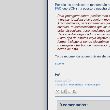
Por ello los servicios se mantendrán a
FAQ
que SONY ha puesto a nuestra dis
Para protegerte contra posible robo
y revisar tu balance de cuenta y mo
Adicionalmente, si la información qu
cuentas, te recomendamos que los ca
estar disponibles, recomendamos tam
Para vuestra seguridad, os avisamos 
u otro tipo de estafas cuyo objetiv
forma, incluido el correo electrónic
o cualquier otro tipo de informació
detrás de esto.
Yo os recomendaría que
diérais de ba
Fuente
Ho!
Escrito por
ÉA
Categorías:
Miscelánea
,
Videojuegos
0 comentarios :