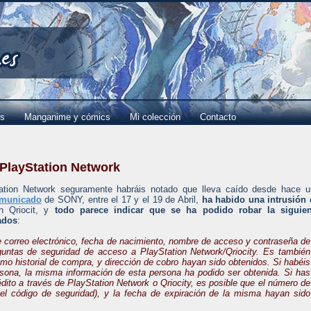
es
Manganime y cómics
Mi colección
Contacto
PlayStation Network
tation Network seguramente habráis notado que lleva caído desde hace 
municado
de SONY, entre el 17 y el 19 de Abril,
ha habido una intrusión 
n Qriocit, y
todo parece indicar que se ha podido robar la siguien
ados
:
de correo electrónico, fecha de nacimiento, nombre de acceso y contraseña de
eguntas de seguridad de acceso a PlayStation Network/Qriocity. Es también
como historial de compra, y dirección de cobro hayan sido obtenidos. Si habéis
rsona, la misma información de esta persona ha podido ser obtenida. Si has
rédito a través de PlayStation Network o Qriocity, es posible que el número de
o el código de seguridad), y la fecha de expiración de la misma hayan sido