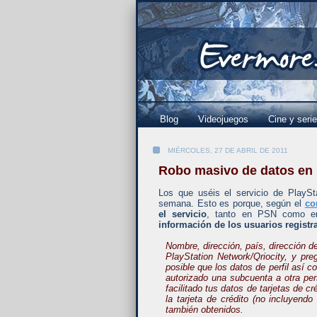
Blog
Videojuegos
Cine y seri
MIÉRCOLES, 27 DE ABRIL DE 2011
Robo masivo de datos en 
Los que uséis el servicio de PlayS
semana. Esto es porque, según el
co
el servicio
, tanto en PSN como e
información de los usuarios registr
Nombre, dirección, país, dirección 
PlayStation Network/Qriocity, y pr
posible que los datos de perfil así 
autorizado una subcuenta a otra pe
facilitado tus datos de tarjetas de c
la tarjeta de crédito (no incluyend
también obtenidos.