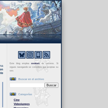
Este blog emplea
cookies
de terceros. Si
una
sigues navegando se considera que aceptas su
en
uso.
te
Buscar en el archivo
Categorías
Cine
Videojuegos