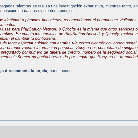
pagados mientras se realiza una investigación exhaustiva, mientras tanto, en
posición se dan los siguientes consejos:
 de identidad o pérdidas financieras, recomendamos el permanecer vigilantes,
vimientos.
e usas para PlayStation Network o Qriocity es la misma que otros servicios o
mbies. En cuanto los servicios de PlayStation Network y Qriocity vuelvan a
bién el cambiar tu contraseña.
de tener especial cuidado con estafas vía correo electrónico, correo postal,
o sea obtener vuestra información personal. Sony no os contactará de ninguna
o, preguntado por número de tarjeta de crédito, numero de la seguridad social,
n personal. Si eres preguntado esto, da por seguro que Sony no es la entidad
ja directamente la tarjeta
, por si acaso.