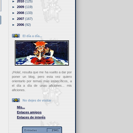
►
2010
(125)
►
2009
(119)
►
2008
(133)
►
2007
(167)
►
2006
(92)
El día a día...
¡Hola!, resulta que me ha vuelto a dar por
poner un blog, pero esta vez quiero
orientarlo por temas más específicos, a
el día a día de unas aficiones... mis
aficiones.
No dejes de visitar
Mis...
Enlaces amigos
Enlaces de interés
Entradas
2581