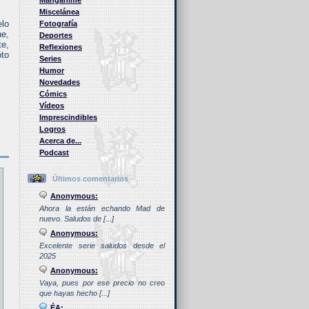
Manganime
Miscelánea
elo
Fotografía
ne,
Deportes
te,
Reflexiones
oto
Series
Humor
Novedades
Cómics
Vídeos
Imprescindibles
Logros
Acerca de...
Podcast
Últimos comentarios
Anonymous:
Ahora la están echando Mad de
nuevo. Saludos de [...]
Anonymous:
Excelente serie saludos desde el
2025
Anonymous:
Vaya, pues por ese precio no creo
que hayas hecho [...]
ÉA: