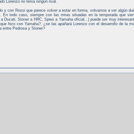
ndo Lorenzo no tenía ningún rival.
o y con Rossi que parece volver a estar en forma, volvamos a ver algún du
iba. En todo caso, siempre con las miras situadas en la temporada que vie
 a Ducati, Stoner a HRC, Spies a Yamaha oficial...) puede ser muy interesan
 que hizo con Yamaha?, ¿se las apañará Lorenzo con el desarrollo de la m
da entre Pedrosa y Stoner?