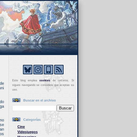
Este blog emplea
cookies
de terceros. Si
 de
sigues navegando se considera que aceptas su
oni
uso.
Buscar en el archivo
do
rga
 no
Categorías
ese
Cine
ran
Videojuegos
tos