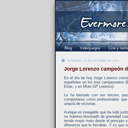
Blog
Videojuegos
Cine y seri
DOMINGO, 10 DE OCTUBRE DE 2010
Jorge Lorenzo campeón 
En el día de hoy Jorge Lorenzo consi
españoles en los tres campeonatos (E
Elías, y en Moto GP Lorenzo).
Le ha bastado con ser tercero, pa
comportarse como profesionales que 
sequía de victorias.
Aunque es innegable que ha sido just
se hubiese lesionado de gravedad cu
tenido mejor moto desde el principio
diferencia que le llevaban. Y es que 