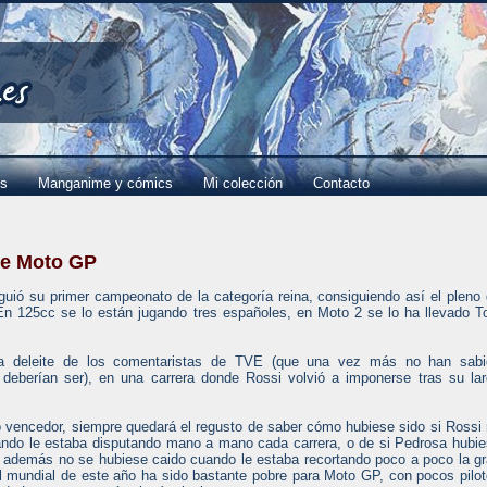
es
Manganime y cómics
Mi colección
Contacto
de Moto GP
guió su primer campeonato de la categoría reina, consiguiendo así el pleno
n 125cc se lo están jugando tres españoles, en Moto 2 se lo ha llevado T
ra deleite de los comentaristas de TVE (que una vez más no han sabi
deberían ser), en una carrera donde Rossi volvió a imponerse tras su la
o vencedor, siempre quedará el regusto de saber cómo hubiese sido si Rossi
ando le estaba disputando mano a mano cada carrera, o de si Pedrosa hubi
 y además no se hubiese caido cuando le estaba recortando poco a poco la g
el mundial de este año ha sido bastante pobre para Moto GP, con pocos pilo