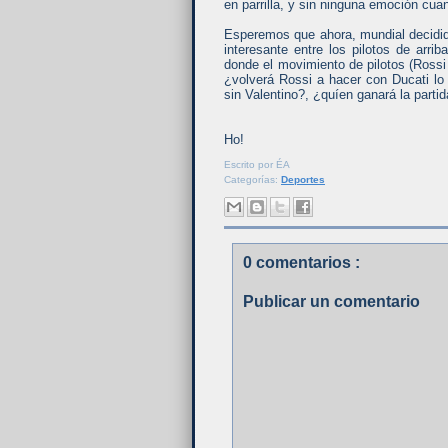
en parrilla, y sin ninguna emoción cua
Esperemos que ahora, mundial decidid
interesante entre los pilotos de arr
donde el movimiento de pilotos (Rossi
¿volverá Rossi a hacer con Ducati lo
sin Valentino?, ¿quíen ganará la parti
Ho!
Escrito por
ÉA
Categorías:
Deportes
0 comentarios :
Publicar un comentario