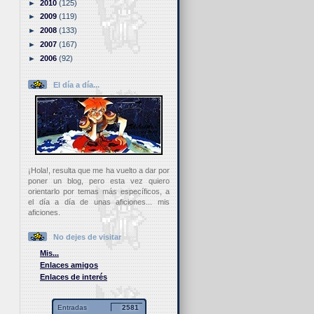
►
2010
(125)
►
2009
(119)
►
2008
(133)
►
2007
(167)
►
2006
(92)
El día a día...
¡Hola!, resulta que me ha vuelto a dar por
poner un blog, pero esta vez quiero
orientarlo por temas más específicos, a
el día a día de unas aficiones... mis
aficiones.
No dejes de visitar
Mis...
Enlaces amigos
Enlaces de interés
Entradas
2581