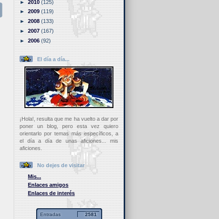
►
2010
(125)
►
2009
(119)
►
2008
(133)
►
2007
(167)
►
2006
(92)
El día a día...
¡Hola!, resulta que me ha vuelto a dar por
poner un blog, pero esta vez quiero
orientarlo por temas más específicos, a
el día a día de unas aficiones... mis
aficiones.
No dejes de visitar
Mis...
Enlaces amigos
Enlaces de interés
Entradas
2581