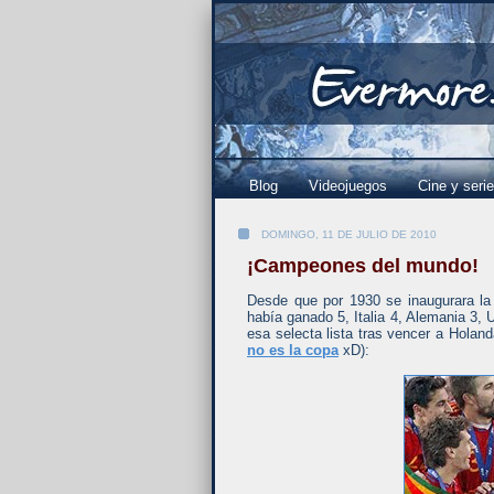
Blog
Videojuegos
Cine y seri
DOMINGO, 11 DE JULIO DE 2010
¡Campeones del mundo!
Desde que por 1930 se inaugurara la
había ganado 5, Italia 4, Alemania 3, 
esa selecta lista tras vencer a Holand
no es la copa
xD):