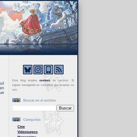
Este blog emplea
cookies
de terceros. Si
sil
sigues navegando se considera que aceptas su
 en
uso.
que
Buscar en el archivo
Categorías
Cine
Videojuegos