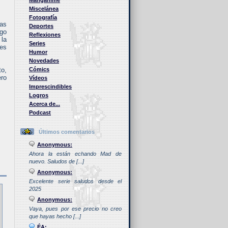
Manganime
Miscelánea
Fotografía
las
Deportes
ego
Reflexiones
 la
Series
ues
Humor
Novedades
to,
Cómics
ero
Vídeos
Imprescindibles
Logros
Acerca de...
Podcast
Últimos comentarios
Anonymous:
Ahora la están echando Mad de
nuevo. Saludos de [...]
Anonymous:
Excelente serie saludos desde el
2025
Anonymous:
Vaya, pues por ese precio no creo
que hayas hecho [...]
ÉA: