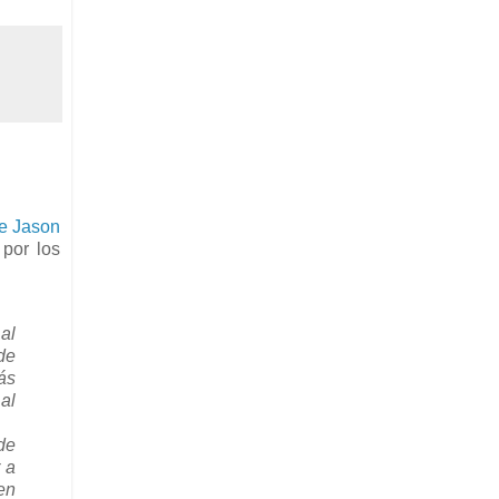
de Jason
 por los
al
de
ás
al
de
 a
en