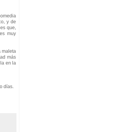
comedia
co, y de
 es que,
nes muy
a maleta
rtad más
la en la
o días.