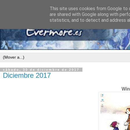
This site uses cookies from Google to d
are shared with Google along with perf
statistics, and to detect and address a
sábado, 30 de diciembre de 2017
Diciembre 2017
Win