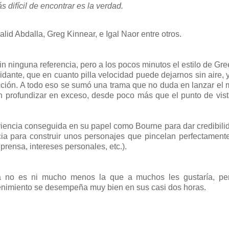
 difícil de encontrar es la verdad.
d Abdalla, Greg Kinnear, e Igal Naor entre otros.
n ninguna referencia, pero a los pocos minutos el estilo de Gr
idante, que en cuanto pilla velocidad puede dejarnos sin aire, 
cción. A todo eso se sumó una trama que no duda en lanzar el
in profundizar en exceso, desde poco más que el punto de vis
iencia conseguida en su papel como Bourne para dar credibili
ia para construir unos personajes que pincelan perfectament
rensa, intereses personales, etc.).
ítica no es ni mucho menos la que a muchos les gustaría, p
enimiento se desempeña muy bien en sus casi dos horas.