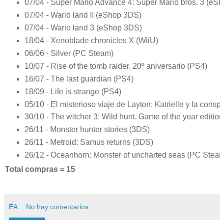
07/04 - Super Mario Advance 4: Super Mario bros. 3 (e
07/04 - Wario land II (eShop 3DS)
07/04 - Wario land 3 (eShop 3DS)
18/04 - Xenoblade chronicles X (WiiU)
06/06 - Silver (PC Steam)
10/07 - Rise of the tomb raider. 20º aniversario (PS4)
16/07 - The last guardian (PS4)
18/09 - Life is strange (PS4)
05/10 - El misterioso viaje de Layton: Katrielle y la cons
30/10 - The witcher 3: Wild hunt. Game of the year editi
26/11 - Monster hunter stories (3DS)
26/11 - Metroid: Samus returns (3DS)
26/12 - Oceanhorn: Monster of uncharted seas (PC Ste
Total compras = 15
ÉA
No hay comentarios: