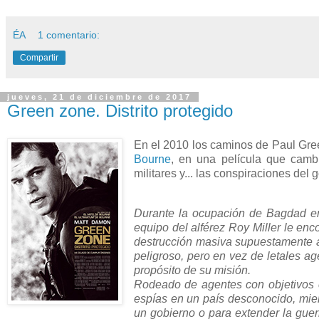
ÉA
1 comentario:
Compartir
jueves, 21 de diciembre de 2017
Green zone. Distrito protegido
En el 2010 los caminos de Paul Gree
Bourne
, en una película que cambi
militares y... las conspiraciones del
Durante la ocupación de Bagdad en
equipo del alférez Roy Miller le en
destrucción masiva supuestamente a
peligroso, pero en vez de letales a
propósito de su misión.
Rodeado de agentes con objetivos c
espías en un país desconocido, mien
un gobierno o para extender la guer