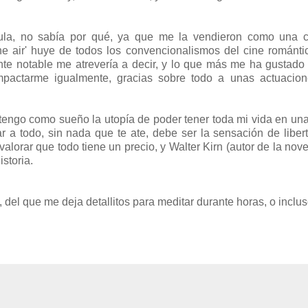
ula, no sabía por qué, ya que me la vendieron como una 
he air' huye de todos los convencionalismos del cine románti
te notable me atrevería a decir, y lo que más me ha gustado
pactarme igualmente, gracias sobre todo a unas actuacio
s tengo como sueño la utopía de poder tener toda mi vida en un
r a todo, sin nada que te ate, debe ser la sensación de libe
orar que todo tiene un precio, y Walter Kirn (autor de la nove
storia.
del que me deja detallitos para meditar durante horas, o inclus