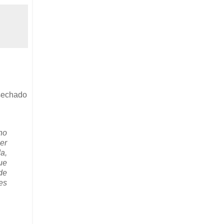
osechado
no
er
a,
ue
de
es