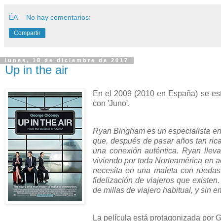
ÉA
No hay comentarios:
Compartir
lunes, 18 de diciembre de 2017
Up in the air
En el 2009 (2010 en España) se est
con 'Juno'.
Ryan Bingham es un especialista en
que, después de pasar años tan ric
una conexión auténtica. Ryan llev
viviendo por toda Norteamérica en ae
necesita en una maleta con ruedas
fidelización de viajeros que existen.
de millas de viajero habitual, y sin
La película está protagonizada por 