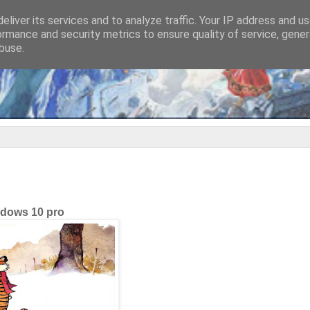
eliver its services and to analyze traffic. Your IP address and u
ormance and security metrics to ensure quality of service, gene
buse.
dows 10 pro