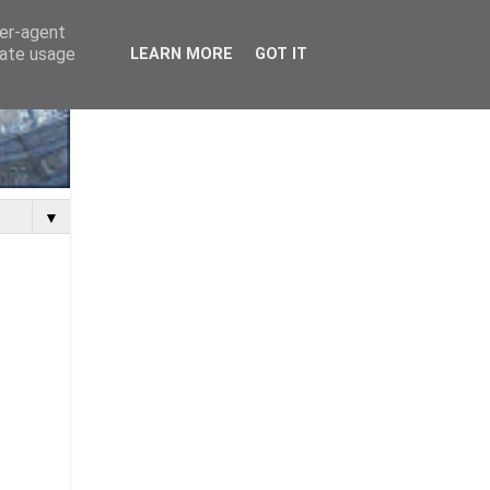
ser-agent
rate usage
LEARN MORE
GOT IT
▼