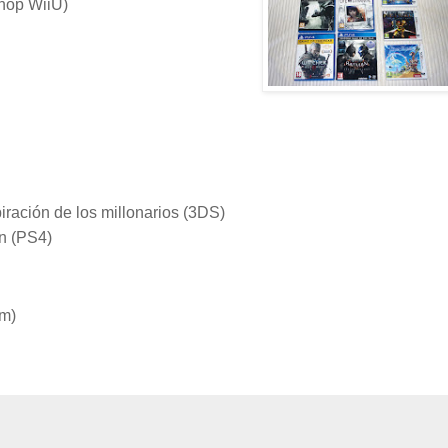
Shop WiiU)
piración de los millonarios (3DS)
on (PS4)
am)