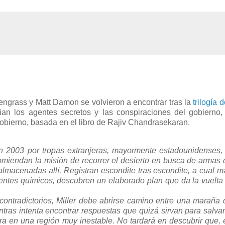
ngrass y Matt Damon se volvieron a encontrar tras la
trilogía 
an los agentes secretos y las conspiraciones del gobierno,
 gobierno, basada en el libro de Rajiv Chandrasekaran.
 2003 por tropas extranjeras, mayormente estadounidenses, 
comiendan la misión de recorrer el desierto en busca de armas 
lmacenadas allí. Registran escondite tras escondite, a cual m
gentes químicos, descubren un elaborado plan que da la vuelta 
ontradictorios, Miller debe abrirse camino entre una maraña 
tras intenta encontrar respuestas que quizá sirvan para salvar
ra en una región muy inestable. No tardará en descubrir que, 