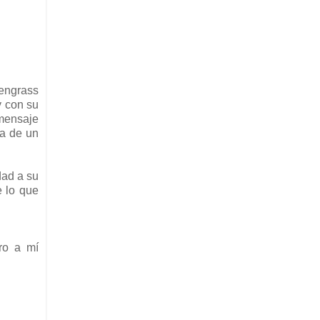
eengrass
y con su
 mensaje
ta de un
dad a su
e lo que
ero a mí