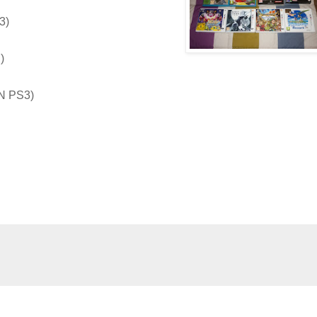
3)
)
SN PS3)