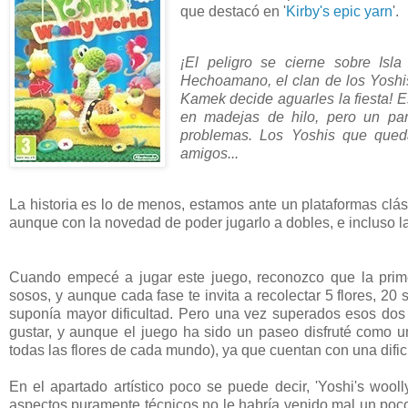
que destacó en '
Kirby's epic yarn
'.
¡El peligro se cierne sobre Is
Hechoamano, el clan de los Yoshis 
Kamek decide aguarles la fiesta! E
en madejas de hilo, pero un pa
problemas. Los Yoshis que qued
amigos...
La historia es lo de menos, estamos ante un plataformas clás
aunque con la novedad de poder jugarlo a dobles, e incluso la 
Cuando empecé a jugar este juego, reconozco que la prim
sosos, y aunque cada fase te invita a recolectar 5 flores, 20
suponía mayor dificultad. Pero una vez superados esos do
gustar, y aunque el juego ha sido un paseo disfruté como 
todas las flores de cada mundo), ya que cuentan con una dificult
En el apartado artístico poco se puede decir, 'Yoshi's wool
aspectos puramente técnicos no le habría venido mal un poc