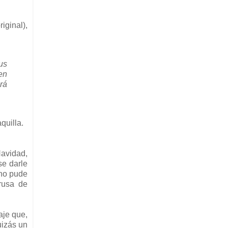
iginal),
us
en
ará
quilla.
Navidad,
se darle
 no pude
rusa de
aje que,
uizás un