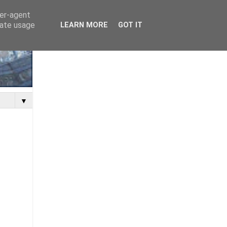
ser-agent
rate usage
LEARN MORE
GOT IT
▼