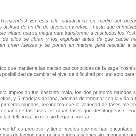
la Remiendos! En esta isla paradisíaca en medio del océa
disfruta de un día de diversión y relax... ¡hasta que el malva
ste villano usa su magia para transformar a casi todos los Yosh
r de ellos se libran y los expulsan antes de que cause m
an unen fuerzas y se ponen en marcha para rescatar a s
ico que mantiene las mecánicas conocidas de la saga 'Yoshi's 
posibilidad de cambiar el nivel de dificultad por uno apto para 
era impresión fue bastante mala, los dos primeros mundos 
 sellos, y 5 madejas de lana, además de terminar con la vida a 
s primeros mundos, reconozco que la variedad de fases me e
un enano de las fases "E" (unas fases que desbloqueas si en
ad deliciosa, un reto sin llegar a frustrar.
ly world' es precioso, y tiene niveles que me han encantado,
o más de tiempo para pulir algunos rascones sin importante q