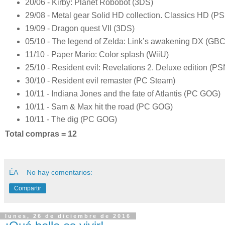
20/06 - Kirby: Planet Robobot (3DS)
29/08 - Metal gear Solid HD collection. Classics HD (PS
19/09 - Dragon quest VII (3DS)
05/10 - The legend of Zelda: Link’s awakening DX (GBC
11/10 - Paper Mario: Color splash (WiiU)
25/10 - Resident evil: Revelations 2. Deluxe edition (P
30/10 - Resident evil remaster (PC Steam)
10/11 - Indiana Jones and the fate of Atlantis (PC GOG)
10/11 - Sam & Max hit the road (PC GOG)
10/11 - The dig (PC GOG)
Total compras = 12
ÉA
No hay comentarios:
Compartir
lunes, 26 de diciembre de 2016