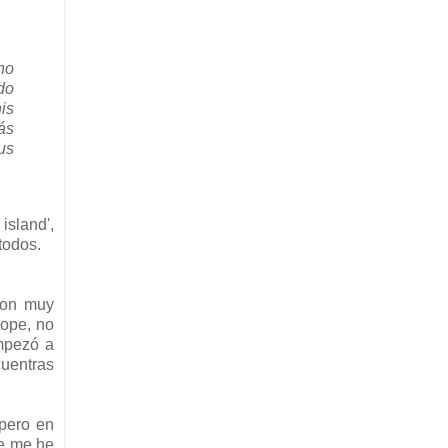
no
do
is
ás
us
island',
todos.
son muy
tope, no
mpezó a
cuentras
 pero en
ue me he