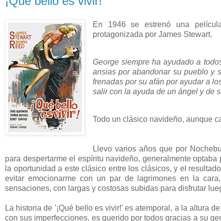
¡Qué bello es vivir!
En 1946 se estrenó una película di
protagonizada por James Stewart.
George siempre ha ayudado a todos,
ansias por abandonar su pueblo y se
frenadas por su afán por ayudar a los
salir con la ayuda de un ángel y de 
Todo un clásico navideño, aunque ca
Llevo varios años que por Nochebue
para despertarme el espíritu navideño, generalmente optaba po
la oportunidad a este clásico entre los clásicos, y el resulta
evitar emocionarme con un par de lagrimones en la cara
sensaciones, con largas y costosas subidas para disfrutar lue
La historia de '¡Qué bello es vivir!' es atemporal, a la altur
con sus imperfecciones, es querido por todos gracias a su gen