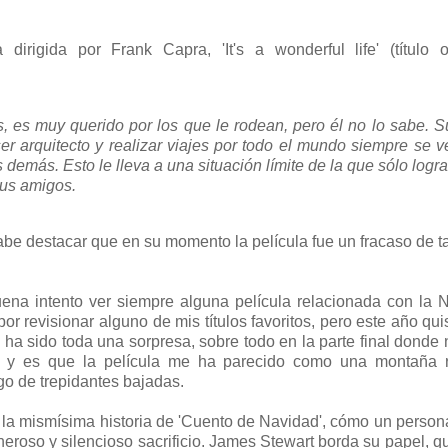
rigida por Frank Capra, 'It's a wonderful life' (título or
 es muy querido por los que le rodean, pero él no lo sabe. S
r arquitecto y realizar viajes por todo el mundo siempre se v
 demás. Esto le lleva a una situación límite de la que sólo logr
sus amigos.
be destacar que en su momento la película fue un fracaso de ta
na intento ver siempre alguna película relacionada con la 
r revisionar alguno de mis títulos favoritos, pero este año qui
do ha sido toda una sorpresa, sobre todo en la parte final donde
, y es que la película me ha parecido como una montaña 
go de trepidantes bajadas.
a de la mismísima historia de 'Cuento de Navidad', cómo un person
eroso y silencioso sacrificio. James Stewart borda su papel, q