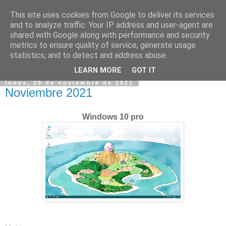
This site uses cookies from Google to deliver its services
and to analyze traffic. Your IP address and user-agent are
shared with Google along with performance and security
metrics to ensure quality of service, generate usage
statistics, and to detect and address abuse.
▼
LEARN MORE
GOT IT
lunes, 29 de noviembre de 2021
Noviembre 2021
Windows 10 pro