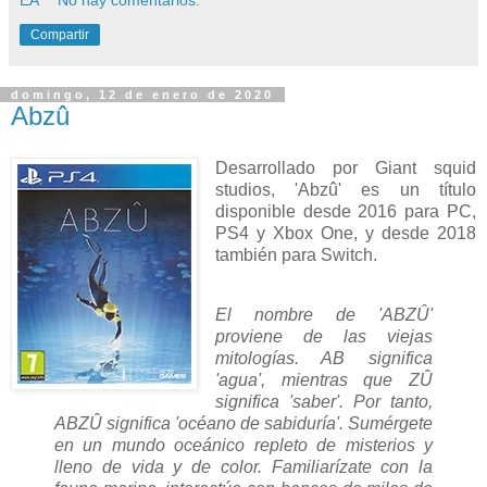
Compartir
domingo, 12 de enero de 2020
Abzû
Desarrollado por Giant squid
studios, 'Abzû' es un título
disponible desde 2016 para PC,
PS4 y Xbox One, y desde 2018
también para Switch.
El nombre de 'ABZÛ'
proviene de las viejas
mitologías. AB significa
'agua', mientras que ZÛ
significa 'saber'. Por tanto,
ABZÛ significa 'océano de sabiduría'.
Sumérgete
en un mundo oceánico repleto de misterios y
lleno de vida y de color. Familiarízate con la