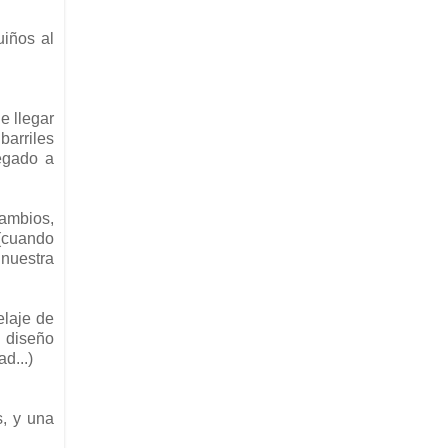
iños al
e llegar
barriles
legado a
cambios,
(cuando
 nuestra
elaje de
l diseño
d...)
s, y una