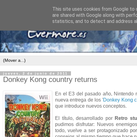
This site uses cookies from Google to d
are shared with Google along with perf
statistics, and to detect and address a
jueves, 2 de junio de 2011
Donkey Kong country returns
En el E3 del pasado año, Nintendo 
nueva entrega de los '
Donkey
Kong
c
que introduce nuevos conceptos.
El título, desarrollado por
Retro st
pudimos disfrutar: Nuevos enemigos,
todo, vuelve a ser protagonizado po
consejos al mismo tiempo que hace n