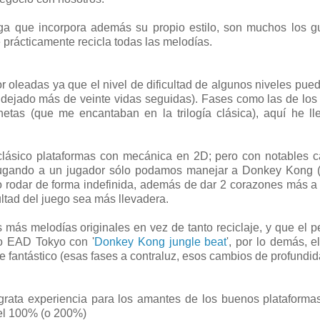
 que incorpora además su propio estilo, son muchos los gu
e prácticamente recicla todas las melodías.
or oleadas ya que el nivel de dificultad de algunos niveles pued
dejado más de veinte vidas seguidas). Fases como las de los 
etas (que me encantaban en la trilogía clásica), aquí he l
 clásico plataformas con mecánica en 2D; pero con notables 
jugando a un jugador sólo podamos manejar a Donkey Kong 
 rodar de forma indefinida, además de dar 2 corazones más a
ultad del juego sea más llevadera.
ás melodías originales en vez de tanto reciclaje, y que el p
do EAD Tokyo con '
Donkey Kong jungle beat
', por lo demás, e
te fantástico (esas fases a contraluz, esos cambios de profundida
a grata experiencia para los amantes de los buenos plataforma
 el 100% (o 200%)