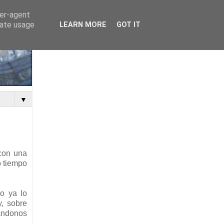
ser-agent
rate usage
LEARN MORE
GOT IT
▼
 con una
o tiempo
o ya lo
y, sobre
ndonos