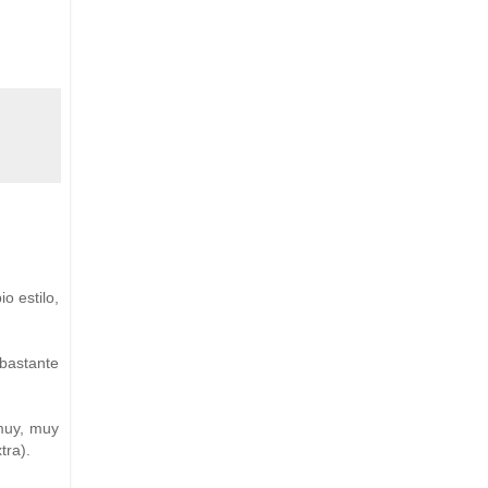
o estilo,
bastante
 muy, muy
tra).