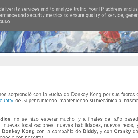
eliver its services and to analyze traffic. Your IP address and u
ormance and security metrics to ensure quality of service, gene
buse.
nos sorprendió con la vuelta de Donkey Kong por sus fueros
ountry
' de Super Nintendo, manteniendo su mecánica al mism
udios
, no se hizo esperar mucho, y a finales del año pasad
 nuevas localizaciones, nuevas habilidades, nuevos retos, 
r
Donkey Kong
con la compañía de
Diddy
, y con
Cranky
dá
egocio con nosotros.