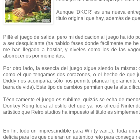
Aunque 'DKCR' es una nueva entrega
título original que hay, además de qu
Pillé el juego de salida, pero mi dedicación al juego ha ido p
a ser desquiciante (ha habido fases donde fácilmente me he 
me han llegado a hastiar, y niveles como los de las vagon
aborrecerlos por momentos.
Por otro lado, la esencia del juego sigue siendo la misma:
como el que tengamos dos corazones, o el hecho de que 
Diddy nos acompaña, sólo nos permite planear ligeramente o
barra de vida). Este tipo de cambios permiten que la alta dific
Técnicamente el juego es sublime, quizás se echa de menos m
Donkey Kong fuera al estilo del que ya nos ofreció Ninten
artístico que Retro studios ha impuesto al título es simplemen
En fin, todo un imprescindible para Wii (y van...). Toda un
delicia para los que quieran un auténtico reto para conseguir