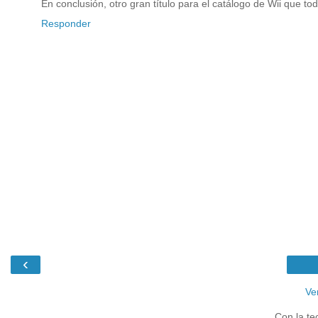
En conclusión, otro gran título para el catálogo de Wii que t
Responder
‹
Ve
Con la te