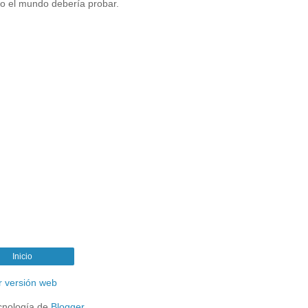
odo el mundo debería probar.
Inicio
r versión web
cnología de
Blogger
.