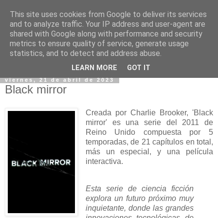
This site uses cookies from Google to deliver its services
and to analyze traffic. Your IP address and user-agent are
shared with Google along with performance and security
metrics to ensure quality of service, generate usage
statistics, and to detect and address abuse.
▼
LEARN MORE
GOT IT
viernes, 21 de abril de 2023
Black mirror
Creada por Charlie Brooker, 'Black
mirror' es una serie del 2011 de
Reino Unido compuesta por 5
temporadas, de 21 capítulos en total,
más un especial, y una película
interactiva.
Esta serie de ciencia ficción
explora un futuro próximo muy
inquietante, donde las grandes
innovaciones tecnológicas de