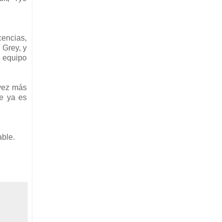
encias,
 Grey, y
n equipo
 vez más
e ya es
able.