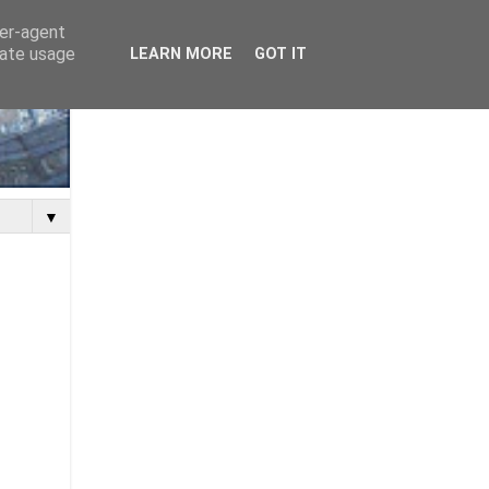
ser-agent
rate usage
LEARN MORE
GOT IT
▼