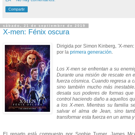
Compartir
sábado, 21 de septiembre de 2019
X-men: Fénix oscura
Dirigida por Simon Kinberg, 'X-men: 
por la
primera generación
.
Los X-men se enfrentan a su enemi
Durante una misión de rescate en e
fuerza cósmica. Cuando regresa a ca
sino también mucho más inestable. 
desata sus poderes de formas que 
control haciendo daño a aquellos q
a los X-men. Mientras su familia s
salvar el alma de Jean, sino tam
transformar esta fuerza en un arma y 
El reparto está compuesto por Sophie Turner, James McA