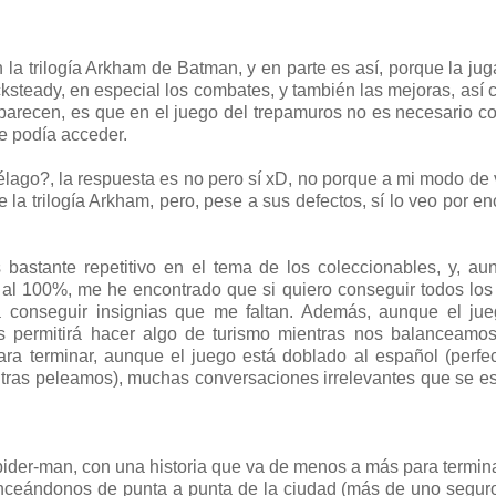
a trilogía Arkham de Batman, y en parte es así, porque la jug
ksteady, en especial los combates, y también las mejoras, así
e parecen, es que en el juego del trepamuros no es necesario c
se podía acceder.
iélago?, la respuesta es no pero sí xD, no porque a mi modo de 
la trilogía Arkham, pero, pese a sus defectos, sí lo veo por e
bastante repetitivo en el tema de los coleccionables, y, a
al 100%, me he encontrado que si quiero conseguir todos los 
a conseguir insignias que me faltan. Además, aunque el jue
s permitirá hacer algo de turismo mientras nos balanceamos
 para terminar, aunque el juego está doblado al español (perfe
ntras peleamos), muchas conversaciones irrelevantes que se 
pider-man, con una historia que va de menos a más para termin
anceándonos de punta a punta de la ciudad (más de uno segur