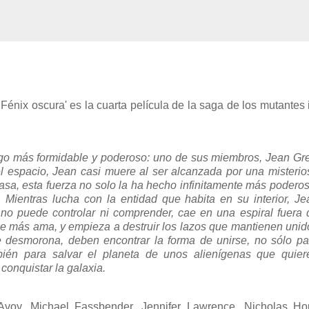
Fénix oscura' es la cuarta película de la saga de los mutantes 
go más formidable y poderoso: uno de sus miembros, Jean Gre
l espacio, Jean casi muere al ser alcanzada por una misterio
sa, esta fuerza no solo la ha hecho infinitamente más poderos
Mientras lucha con la entidad que habita en su interior, Je
no puede controlar ni comprender, cae en una espiral fuera 
ue más ama, y empieza a destruir los lazos que mantienen unid
e desmorona, deben encontrar la forma de unirse, no sólo pa
bién para salvar el planeta de unos alienígenas que quier
conquistar la galaxia.
voy, Michael Fassbender, Jennifer Lawrence, Nicholas Hou