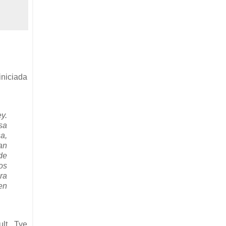
iniciada
y.
sa
a,
an
de
os
ra
en
lt, Tye