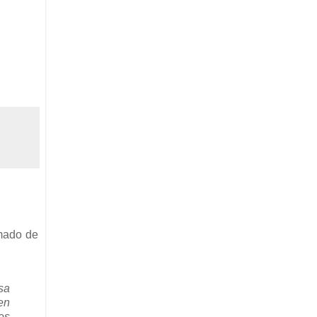
imado de
sa
en
es