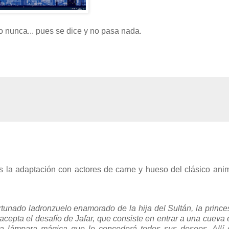
o nunca... pues se dice y no pasa nada.
 es la adaptación con actores de carne y hueso del clásico an
tunado ladronzuelo enamorado de la hija del Sultán, la prince
 acepta el desafío de Jafar, que consiste en entrar a una cueva 
na lámpara mágica que le concederá todos sus deseos. Allí 