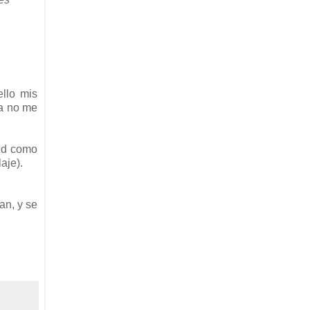
ello mis
la no me
oud como
aje).
an, y se