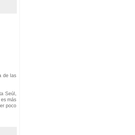
a de las
ta Seúl,
r es más
ser poco