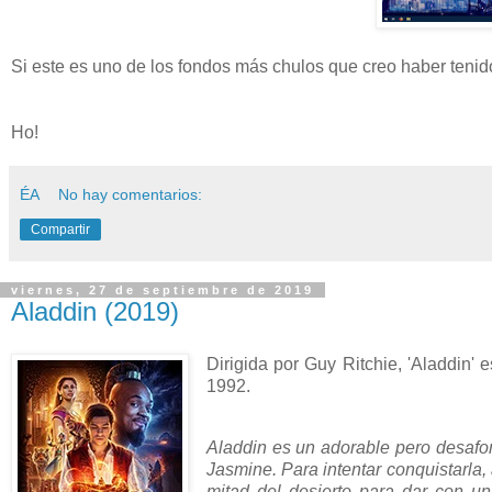
Si este es uno de los fondos más chulos que creo haber tenid
Ho!
ÉA
No hay comentarios:
Compartir
viernes, 27 de septiembre de 2019
Aladdin (2019)
Dirigida por Guy Ritchie, 'Aladdin'
1992.
Aladdin es un adorable pero desafor
Jasmine. Para intentar conquistarla,
mitad del desierto para dar con u