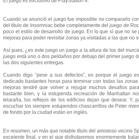
El juego es exclusivo de PlayStation 4.
Cuando se anunció el juego fue imposible no compararlo con l
del título de Insomniac bebe completamente del juego de Roc
poco el estilo de desarrollo de juego. En lo que sí que no s
mejoras para poder revisitar zonas ya visitadas a las que no 
Así pues, ¿es este juego un juego a la altura de los del murc
juego está uno o dos peldaños por debajo del primer juego de 
las dos siguientes entregas.
Cuando digo "pese a sus defectos", es porque el juego es 
dedicado bastantes horas para terminar con todas las zonas 
mejoras tendré que volver a rejugar muchos desafios par
bastante bien, y la estupenda recreación de Manhattan no
telaraña, los reflejos de los edificios dejan que desear. Y,
escuchar los siempre estupendos chascarrillos de Peter mie
de fondo por la ciudad están en inglés.
En resumen, un más que notable título del amistoso vecino S
excelente final, y en el que disfrutaremos enormemente bal