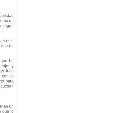
abilidad
 como un
onseguir
ver este
ncima de
unque he
trajes y
go luce
 con la
cto para
escuchan
ar en un
o que lo