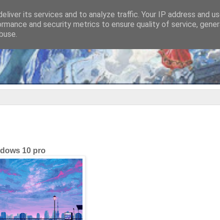
eliver its services and to analyze traffic. Your IP address and u
ormance and security metrics to ensure quality of service, gene
buse.
dows 10 pro