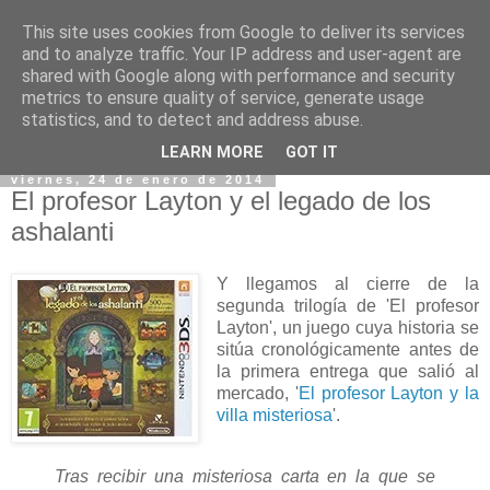
This site uses cookies from Google to deliver its services
and to analyze traffic. Your IP address and user-agent are
shared with Google along with performance and security
metrics to ensure quality of service, generate usage
statistics, and to detect and address abuse.
▼
LEARN MORE
GOT IT
viernes, 24 de enero de 2014
El profesor Layton y el legado de los
ashalanti
Y llegamos al cierre de la
segunda trilogía de 'El profesor
Layton', un juego cuya historia se
sitúa cronológicamente antes de
la primera entrega que salió al
mercado, '
El profesor Layton y la
villa misteriosa
'.
Tras recibir una misteriosa carta en la que se