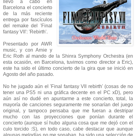
llevó a cabo en
Barcelona el concierto
de la más reciente
entrega por fascículos
del remake del 'Final
fantasy VII': 'Rebirth'.
Presentado por AWR
music, y con Arnie y
Eric Roth al mando de la Shinra Symphony Orchestra (en
esta ocasión, en Barcelona, tuvimos como director a Eric),
este ha sido el último concierto de la gira que se inició en
Agosto del año pasado.
No he jugado aún el 'Final fantasy VII rebirth' (cosas de no
tener una PS5 ni una gráfica decente en el PC xD), pero
aún así no dudé en apuntarme a este concierto, total, la
mayoría de canciones seguramente me sonarían del juego
original, y tampoco pensaba que me fueran a destripar
mucho con las proyecciones que ponían durante el
concierto (aunque sí hubo alguna cosa que me dejó con el
culo torcido :S), en todo caso, cabe destacar que aunque
algunas melodías no me sonaban, ha sido una selección de