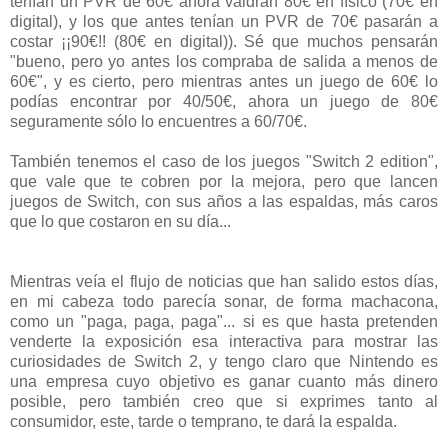
tenían un PVR de 60€ ahora valdrán 80€ en físico (70€ en
digital), y los que antes tenían un PVR de 70€ pasarán a
costar ¡¡90€!! (80€ en digital)). Sé que muchos pensarán
"bueno, pero yo antes los compraba de salida a menos de
60€", y es cierto, pero mientras antes un juego de 60€ lo
podías encontrar por 40/50€, ahora un juego de 80€
seguramente sólo lo encuentres a 60/70€.
También tenemos el caso de los juegos "Switch 2 edition",
que vale que te cobren por la mejora, pero que lancen
juegos de Switch, con sus años a las espaldas, más caros
que lo que costaron en su día...
Mientras veía el flujo de noticias que han salido estos días,
en mi cabeza todo parecía sonar, de forma machacona,
como un "paga, paga, paga"... si es que hasta pretenden
venderte la exposición esa interactiva para mostrar las
curiosidades de Switch 2, y tengo claro que Nintendo es
una empresa cuyo objetivo es ganar cuanto más dinero
posible, pero también creo que si exprimes tanto al
consumidor, este, tarde o temprano, te dará la espalda.