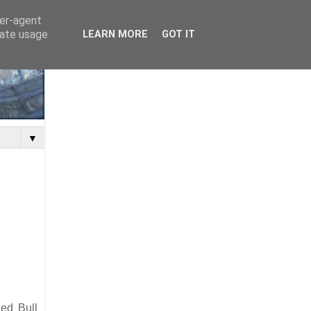
ser-agent
rate usage
LEARN MORE
GOT IT
▼
Red Bull