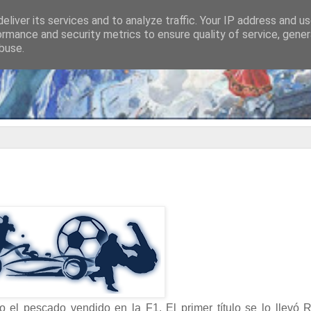
eliver its services and to analyze traffic. Your IP address and u
ormance and security metrics to ensure quality of service, gene
buse.
 el pescado vendido en la F1. El primer título se lo llevó 