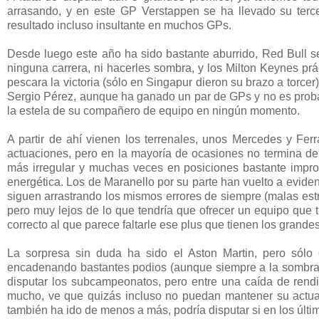
arrasando, y en este GP Verstappen se ha llevado su terce
resultado incluso insultante en muchos GPs.
Desde luego este año ha sido bastante aburrido, Red Bull se
ninguna carrera, ni hacerles sombra, y los Milton Keynes pr
pescara la victoria (sólo en Singapur dieron su brazo a torcer
Sergio Pérez, aunque ha ganado un par de GPs y no es proba
la estela de su compañero de equipo en ningún momento.
A partir de ahí vienen los terrenales, unos Mercedes y Fe
actuaciones, pero en la mayoría de ocasiones no termina de
más irregular y muchas veces en posiciones bastante impropi
energética. Los de Maranello por su parte han vuelto a eviden
siguen arrastrando los mismos errores de siempre (malas estr
pero muy lejos de lo que tendría que ofrecer un equipo que t
correcto al que parece faltarle ese plus que tienen los grande
La sorpresa sin duda ha sido el Aston Martin, pero sólo
encadenando bastantes podios (aunque siempre a la sombra d
disputar los subcampeonatos, pero entre una caída de rendi
mucho, ve que quizás incluso no puedan mantener su actual
también ha ido de menos a más, podría disputar si en los últi