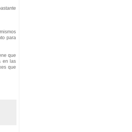
bastante
s mismos
nto para
iene que
 en las
oxes que