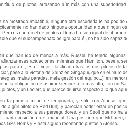
r título de pilotos, arrasando aún más con una superiorida
 ha mostrado imbatible, ninguna otra escudería le ha podido 
ácticamente no han dado ninguna oportunidad a que ningún otr
). Pero es que en el de pilotos el tema ha sido igual de aburrido
ble que el subcampeonato peligre para él, no ha sido capaz d
rrari que han ido de menos a más. Russell ha tenido alguna
 afianzar esas actuaciones, mientras que Hamilton, pese a s
as para él, es el mejor clasificado tras los dos pilotos de l
ciar, pese a la victoria de Sainz en Singapur, que en el muro de
ategias, malas paradas, mala gestión del equipo...), en menor
iene la obligación de aspirar siempre a lo más alto, con un S
s pilotos, y un Leclerc que parece diluirse respecto a lo que apu
 en la primera mitad de temporada, y sólo con Alonso, que
e algún piloto de Red Bull), y parecían poder estar en posic
miento respecto a sus perseguidores, y un Stroll que no ha 
 cuarta posición en el mundial. Una posición que McLaren, 
mos GPs Norris y Piastri siguen recortando puntos a Alonso.