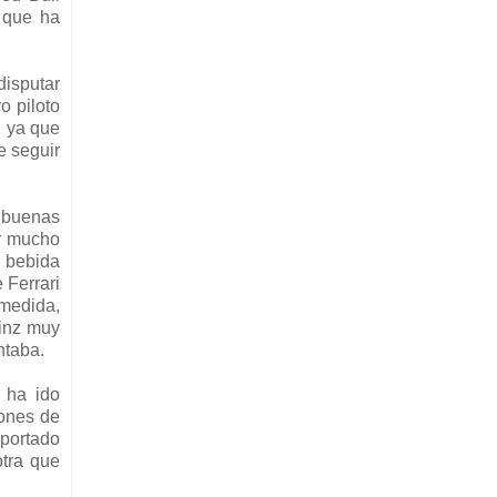
d que ha
disputar
o piloto
, ya que
e seguir
s buenas
er mucho
a bebida
 Ferrari
 medida,
ainz muy
ntaba.
 ha ido
iones de
aportado
otra que