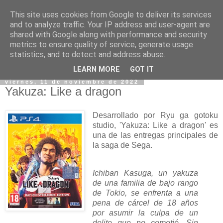
This site uses cookies from Google to deliver its services
and to analyze traffic. Your IP address and user-agent are
shared with Google along with performance and security
metrics to ensure quality of service, generate usage
statistics, and to detect and address abuse.
▼
LEARN MORE
GOT IT
viernes, 11 de noviembre de 2022
Yakuza: Like a dragon
Desarrollado por Ryu ga gotoku
studio, 'Yakuza: Like a dragon' es
una de las entregas principales de
la saga de Sega.
Ichiban Kasuga, un yakuza
de una familia de bajo rango
de Tokio, se enfrenta a una
pena de cárcel de 18 años
por asumir la culpa de un
delito que no cometió. Sin