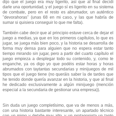
dijo que el juego era muy ligerito, así que al final decidí
darle una oportunidad, y el juego sí es ligerito en su sistema
de combate, pero en el resto es abrumador, un auténtico
"devorahoras" (unas 68 en mi caso, y las que habría de
sumar si quisiera conseguir lo que me falta).
También cabe decir que al principio estuve cerca de dejar el
juego a medias, ya que en los primeros capítulos, lo que es
jugar, se juega más bien poco, y la historia se desarrolla de
forma muy densa para alguien que no espera estar tanto
tiempo mirando sin jugar, pero a partir del cuarto capítulo el
juego empieza a desplegar todo su contenido, y, como te
enganche, ya os digo yo que podéis estar horas y horas
abrumados con taytantas secundarias y minijuegos de mil
tipos que el juego tiene (no queráis saber la de tardes que
he tenido donde quería avanzar en la historia, y que al final
he dedicado exclusivamente a algún minijuego (mención
especial a la secundaria de gestionar una empresa)).
Sin duda un juego completísimo, que va de menos a más,
con una historia bastante interesante, un apartado técnico
con un mimo y detalle muy alto, y un protagonista un tanto