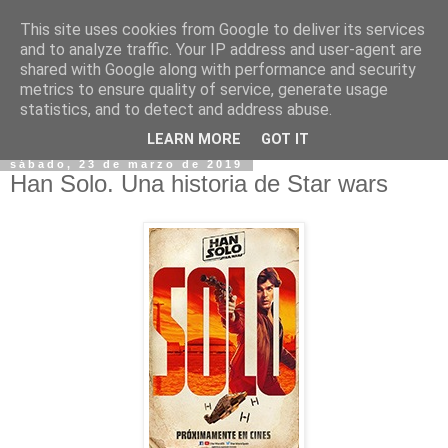
This site uses cookies from Google to deliver its services
and to analyze traffic. Your IP address and user-agent are
shared with Google along with performance and security
metrics to ensure quality of service, generate usage
statistics, and to detect and address abuse.
▼
LEARN MORE
GOT IT
sábado, 23 de marzo de 2019
Han Solo. Una historia de Star wars