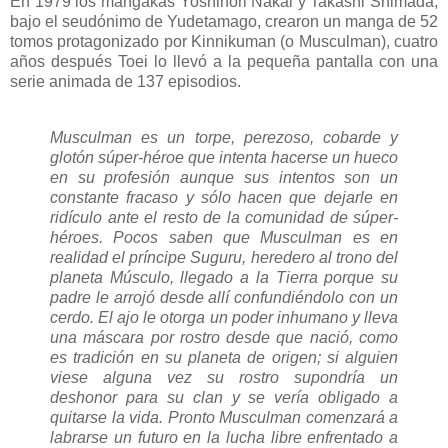
En 1979 los mangakas Yoshinori Nakai y Takashi Shimada,
bajo el seudónimo de Yudetamago, crearon un manga de 52
tomos protagonizado por Kinnikuman (o Musculman), cuatro
años después Toei lo llevó a la pequeña pantalla con una
serie animada de 137 episodios.
Musculman es un torpe, perezoso, cobarde y
glotón súper-héroe que intenta hacerse un hueco
en su profesión aunque sus intentos son un
constante fracaso y sólo hacen que dejarle en
ridículo ante el resto de la comunidad de súper-
héroes. Pocos saben que Musculman es en
realidad el príncipe Suguru, heredero al trono del
planeta Músculo, llegado a la Tierra porque su
padre le arrojó desde allí confundiéndolo con un
cerdo. El ajo le otorga un poder inhumano y lleva
una máscara por rostro desde que nació, como
es tradición en su planeta de origen; si alguien
viese alguna vez su rostro supondría un
deshonor para su clan y se vería obligado a
quitarse la vida. Pronto Musculman comenzará a
labrarse un futuro en la lucha libre enfrentado a