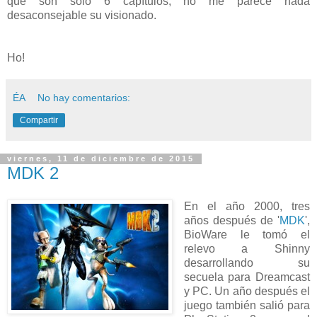
que son sólo 6 capítulos, no me parece nada
desaconsejable su visionado.
Ho!
ÉA
No hay comentarios:
Compartir
viernes, 11 de diciembre de 2015
MDK 2
En el año 2000, tres
años después de '
MDK
',
BioWare le tomó el
relevo a Shinny
desarrollando su
secuela para Dreamcast
y PC. Un año después el
juego también salió para