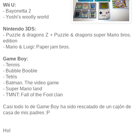
Wii U:
- Bayonetta 2
- Yoshi's woolly world
Nintendo 3DS:
- Puzzle & dragons Z + Puzzle & dragons super Mario bros.
edition
- Mario & Luigi: Paper jam bros.
Game Boy:
- Tennis
- Bubble Booble
- Tetris
- Batman. The video game
- Super Mario land
- TMNT: Fall of the Foot clan
Casi todo lo de Game Boy ha sido rescatado de un cajón de
casa de mis padres :P
Ho!