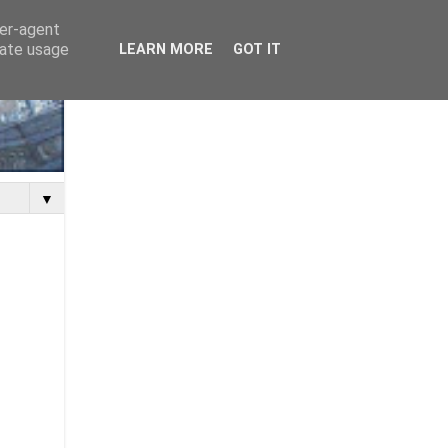
ser-agent
rate usage
LEARN MORE
GOT IT
▼