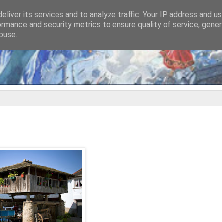
eliver its services and to analyze traffic. Your IP address and u
ormance and security metrics to ensure quality of service, gene
buse.