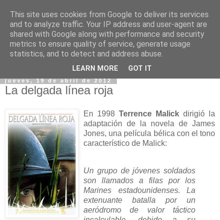
This site uses cookies from Google to deliver its services
and to analyze traffic. Your IP address and user-agent are
shared with Google along with performance and security
metrics to ensure quality of service, generate usage
statistics, and to detect and address abuse.
▼
LEARN MORE
GOT IT
jueves, 19 de abril de 2012
La delgada línea roja
En 1998
Terrence Malick
dirigió la
adaptación de la novela de James
Jones, una película bélica con el tono
característico de Malick:
Un grupo de jóvenes soldados
son llamados a filas por los
Marines estadounidenses. La
extenuante batalla por un
aeródromo de valor táctico
incalculable, debido a su