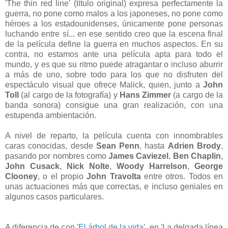
'The thin red line' (título original) expresa perfectamente la
guerra, no pone como malos a los japoneses, no pone como
héroes a los estadounidenses, únicamente pone personas
luchando entre sí... en ese sentido creo que la escena final
de la película define la guerra en muchos aspectos. En su
contra, no estamos ante una película apta para todo el
mundo, y es que su ritmo puede atragantar o incluso aburrir
a más de uno, sobre todo para los que no disfruten del
espectáculo visual que ofrece Malick, quien, junto a
John
Toll
(al cargo de la fotografía) y
Hans Zimmer
(a cargo de la
banda sonora) consigue una gran realización, con una
estupenda ambientación.
A nivel de reparto, la película cuenta con innombrables
caras conocidas, desde
Sean Penn
, hasta
Adrien Brody
,
pasando por nombres como
James Caviezel
,
Ben Chaplin
,
John Cusack
,
Nick Nolte
,
Woody Harrelson
,
George
Clooney
, o el propio
John Travolta
entre otros. Todos en
unas actuaciones más que correctas, e incluso geniales en
algunos casos particulares.
A diferencia de con '
El árbol de la vida
', en 'La delgada línea