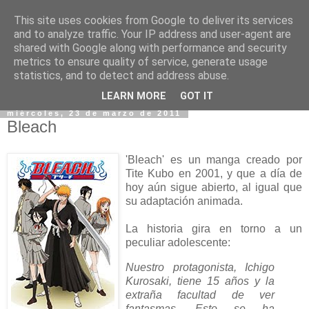
This site uses cookies from Google to deliver its services
and to analyze traffic. Your IP address and user-agent are
shared with Google along with performance and security
metrics to ensure quality of service, generate usage
statistics, and to detect and address abuse.
▼
LEARN MORE
GOT IT
miércoles, 23 de marzo de 2011
Bleach
'Bleach' es un manga creado por
Tite Kubo en 2001, y que a día de
hoy aún sigue abierto, al igual que
su adaptación animada.
La historia gira en torno a un
peculiar adolescente:
Nuestro protagonista, Ichigo
Kurosaki, tiene 15 años y la
extraña facultad de ver
fantasmas. Esto se ha