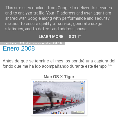
This site uses cookies from Google to deliver its services
and to analyze traffic. Your IP address and user-agent are
shared with Google along with performance and security
metrics to ensure quality of service, generate usage
statistics, and to detect and address abuse.
▼
LEARN MORE
GOT IT
martes, 29 de enero de 2008
Enero 2008
Antes de que se termine el mes, os pondré una captura del
fondo que me ha ido acompañando durante este tiempo ^^
Mac OS X Tiger