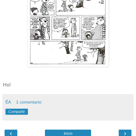
Ho!
ÉA
1 comentario:
Compartir
‹
›
Inicio