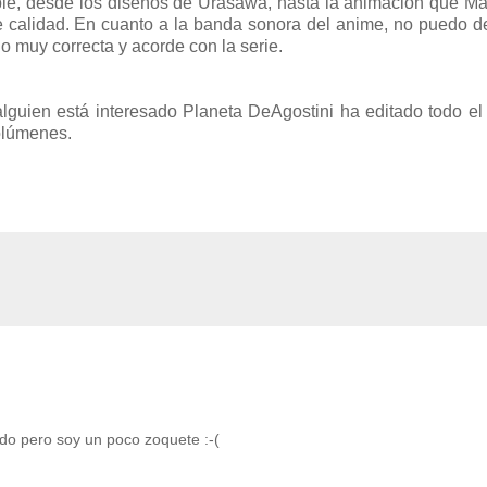
able, desde los diseños de Urasawa, hasta la animación que 
e calidad. En cuanto a la banda sonora del anime, no puedo d
 muy correcta y acorde con la serie.
alguien está interesado Planeta DeAgostini ha editado todo e
olúmenes.
do pero soy un poco zoquete :-(