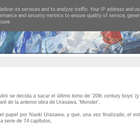
eliver its services and to analyze traffic. Your IP address and u
ormance and security metrics to ensure quality of service, gene
buse.
ni se decida a sacar el último tomo de '20th century boys' (y
aré de la anterior obra de Urasawa, 'Monster'.
 papel por Naoki Urasawa, y que, una vez finalizado, el es
 serie de 74 capítulos.