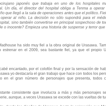
irujano japonés que trabaja en uno de los hospitales m
. Un día, el director del hospital obliga a Tenma a operar 
ño que llegó a la sala de operaciones antes que el político. Fie
 operar al niño. La decisión no sólo supondrá para el médi
ospital, sino también convertirse en principal sospechoso de to
le o inocente? Empieza una historia de suspense y terror que 
 Madhouse ha sido muy fiel a la obra original de Urasawa. Ta
o estrenar en el 2009, sea bastante fiel, ya que el propio
abé encantado, por el colofón final y por la sensación de hab
sawa yo destacaría el gran trabajo que hace con todos los per
odo en el gran número de personajes que presenta, todos 
 bastante consistente que involucra a más y más personajes 
serie, aunque, a veces Urasawa se excede con las vueltas de tu