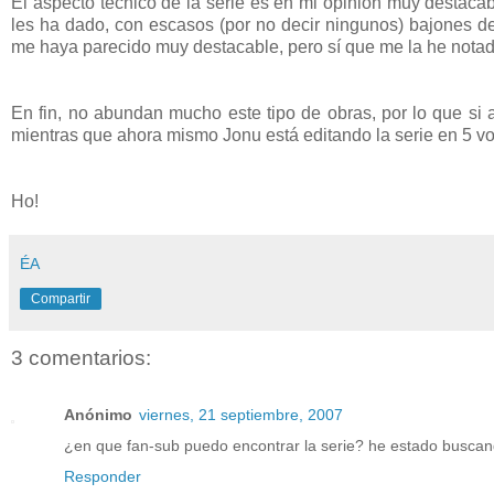
El aspecto técnico de la serie es en mi opinión muy destac
les ha dado, con escasos (por no decir ningunos) bajones d
me haya parecido muy destacable, pero sí que me la he notado
En fin, no abundan mucho este tipo de obras, por lo que si 
mientras que ahora mismo Jonu está editando la serie en 5 v
Ho!
ÉA
Compartir
3 comentarios:
Anónimo
viernes, 21 septiembre, 2007
¿en que fan-sub puedo encontrar la serie? he estado buscan
Responder