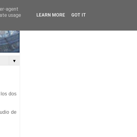
ser-agent
rate usage
LEARN MORE
GOT IT
▼
 los dos
tudio de