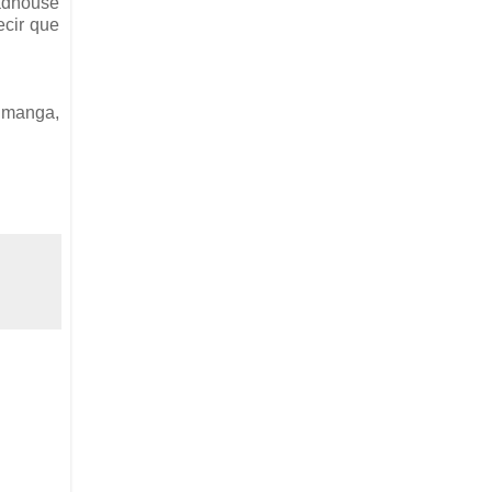
Madhouse
ecir que
l manga,