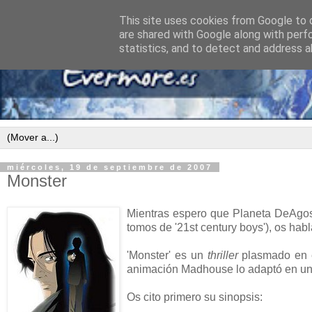
This site uses cookies from Google to d
are shared with Google along with perf
statistics, and to detect and address a
miércoles, 19 de septiembre de 2007
Monster
Mientras espero que Planeta DeAgosti
tomos de '21st century boys'), os habl
'Monster' es un
thriller
plasmado en el
animación Madhouse lo adaptó en una
Os cito primero su sinopsis: