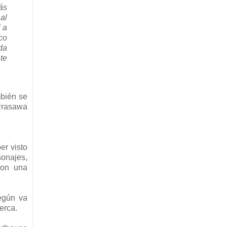
ás
al
l a
co
da
te
mbién se
 Urasawa
er visto
sonajes,
con una
según va
erca.