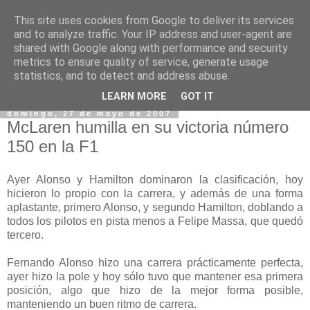
This site uses cookies from Google to deliver its services
and to analyze traffic. Your IP address and user-agent are
shared with Google along with performance and security
metrics to ensure quality of service, generate usage
statistics, and to detect and address abuse.
▼
LEARN MORE
GOT IT
domingo, 27 de mayo de 2007
McLaren humilla en su victoria número
150 en la F1
Ayer Alonso y Hamilton dominaron la clasificación, hoy
hicieron lo propio con la carrera, y además de una forma
aplastante, primero Alonso, y segundo Hamilton, doblando a
todos los pilotos en pista menos a Felipe Massa, que quedó
tercero.
Fernando Alonso hizo una carrera prácticamente perfecta,
ayer hizo la pole y hoy sólo tuvo que mantener esa primera
posición, algo que hizo de la mejor forma posible,
manteniendo un buen ritmo de carrera.