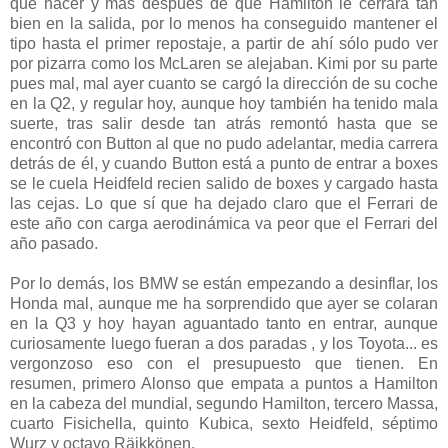
que hacer y más después de que Hamilton le cerrara tan
bien en la salida, por lo menos ha conseguido mantener el
tipo hasta el primer repostaje, a partir de ahí sólo pudo ver
por pizarra como los McLaren se alejaban. Kimi por su parte
pues mal, mal ayer cuanto se cargó la dirección de su coche
en la Q2, y regular hoy, aunque hoy también ha tenido mala
suerte, tras salir desde tan atrás remontó hasta que se
encontró con Button al que no pudo adelantar, media carrera
detrás de él, y cuando Button está a punto de entrar a boxes
se le cuela Heidfeld recien salido de boxes y cargado hasta
las cejas. Lo que sí que ha dejado claro que el Ferrari de
este año con carga aerodinámica va peor que el Ferrari del
año pasado.
Por lo demás, los BMW se están empezando a desinflar, los
Honda mal, aunque me ha sorprendido que ayer se colaran
en la Q3 y hoy hayan aguantado tanto en entrar, aunque
curiosamente luego fueran a dos paradas , y los Toyota... es
vergonzoso eso con el presupuesto que tienen. En
resumen, primero Alonso que empata a puntos a Hamilton
en la cabeza del mundial, segundo Hamilton, tercero Massa,
cuarto Fisichella, quinto Kubica, sexto Heidfeld, séptimo
Wurz y octavo Räikkönen.