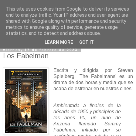
This site uses cookies from Google to deliver its services
and to analyze traffic. Your IP address and user-agent are
shared with Google along with performance and security
metrics to ensure quality of service, generate usage
statistics, and to detect and address abuse.
▼
LEARN MORE
GOT IT
viernes, 17 de febrero de 2023
Los Fabelman
Escrita y dirigida por Steven
Spielberg, 'The Fabelmans' es un
drama de dos horas y media que se
acaba de estrenar en nuestros cines:
Ambientada a finales de la
década de 1950 y principios de
los años 60, un niño de
Arizona llamado Sammy
Fabelman, influido por su
excéntrica madre, artista, y su