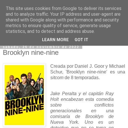
This site uses cookies from Google to deliver its services
and to analyze traffic. Your IP address and user-agent are
shared with Google along with performance and security
metrics to ensure quality of service, generate usage
statistics, and to detect and address abuse.
▼
LEARN MORE
GOT IT
sábado, 26 de noviembre de 2022
Brooklyn nine-nine
Creada por Daniel J. Goor y Michael
Schur, 'Brooklyn nine-nine' es una
sitcom
de 8 temporadas.
Jake Peralta y el capitán Ray
Holt encabezan esta comedia
sobre conflictos
generacionales en una
comisaría de Brooklyn de
Nueva York. Uno es un
detective que no se toma en