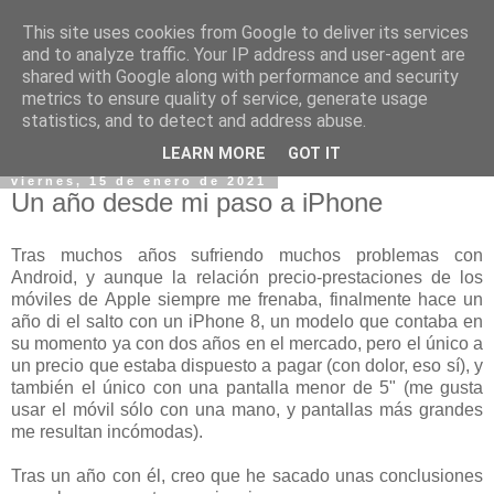
This site uses cookies from Google to deliver its services
and to analyze traffic. Your IP address and user-agent are
shared with Google along with performance and security
metrics to ensure quality of service, generate usage
statistics, and to detect and address abuse.
▼
LEARN MORE
GOT IT
viernes, 15 de enero de 2021
Un año desde mi paso a iPhone
Tras muchos años sufriendo muchos problemas con
Android, y aunque la relación precio-prestaciones de los
móviles de Apple siempre me frenaba, finalmente hace un
año di el salto con un iPhone 8, un modelo que contaba en
su momento ya con dos años en el mercado, pero el único a
un precio que estaba dispuesto a pagar (con dolor, eso sí), y
también el único con una pantalla menor de 5" (me gusta
usar el móvil sólo con una mano, y pantallas más grandes
me resultan incómodas).
Tras un año con él, creo que he sacado unas conclusiones