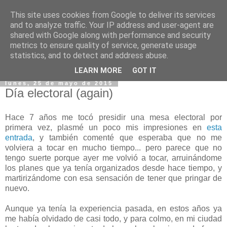
This site uses cookies from Google to deliver its services
and to analyze traffic. Your IP address and user-agent are
shared with Google along with performance and security
metrics to ensure quality of service, generate usage
statistics, and to detect and address abuse.
▼
LEARN MORE
GOT IT
lunes, 25 de mayo de 2015
Día electoral (again)
Hace 7 años me tocó presidir una mesa electoral por
primera vez, plasmé un poco mis impresiones en
esta
entrada
, y también comenté que esperaba que no me
volviera a tocar en mucho tiempo... pero parece que no
tengo suerte porque ayer me volvió a tocar, arruinándome
los planes que ya tenía organizados desde hace tiempo, y
martirizándome con esa sensación de tener que pringar de
nuevo.
Aunque ya tenía la experiencia pasada, en estos años ya
me había olvidado de casi todo, y para colmo, en mi ciudad