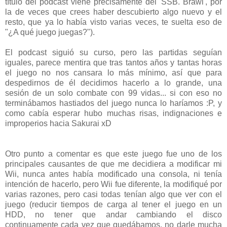
título del podcast viene precisamente del 'SSB. Brawl', por
la de veces que crees haber descubierto algo nuevo y el
resto, que ya lo había visto varias veces, te suelta eso de
"¿A qué juego juegas?").
El podcast siguió su curso, pero las partidas seguían
iguales, parece mentira que tras tantos años y tantas horas
el juego no nos cansara lo más mínimo, así que para
despedirnos de él decidimos hacerlo a lo grande, una
sesión de un solo combate con 99 vidas... si con eso no
terminábamos hastiados del juego nunca lo haríamos :P, y
como cabía esperar hubo muchas risas, indignaciones e
improperios hacia Sakurai xD
Otro punto a comentar es que este juego fue uno de los
principales causantes de que me decidiera a modificar mi
Wii, nunca antes había modificado una consola, ni tenía
intención de hacerlo, pero Wii fue diferente, la modifiqué por
varias razones, pero casi todas tenían algo que ver con el
juego (reducir tiempos de carga al tener el juego en un
HDD, no tener que andar cambiando el disco
continuamente cada vez que quedábamos, no darle mucha