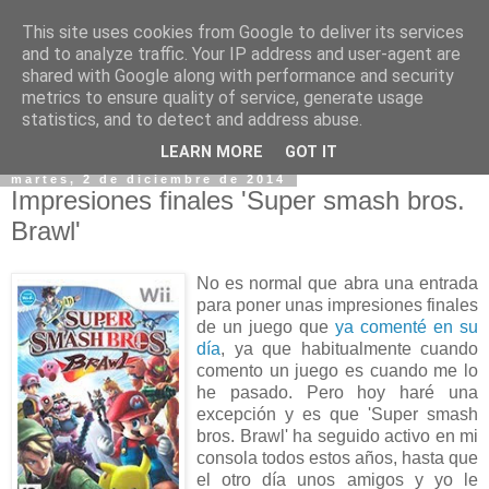
This site uses cookies from Google to deliver its services
and to analyze traffic. Your IP address and user-agent are
shared with Google along with performance and security
metrics to ensure quality of service, generate usage
statistics, and to detect and address abuse.
▼
LEARN MORE
GOT IT
martes, 2 de diciembre de 2014
Impresiones finales 'Super smash bros.
Brawl'
No es normal que abra una entrada
para poner unas impresiones finales
de un juego que
ya comenté en su
día
, ya que habitualmente cuando
comento un juego es cuando me lo
he pasado. Pero hoy haré una
excepción y es que 'Super smash
bros. Brawl' ha seguido activo en mi
consola todos estos años, hasta que
el otro día unos amigos y yo le