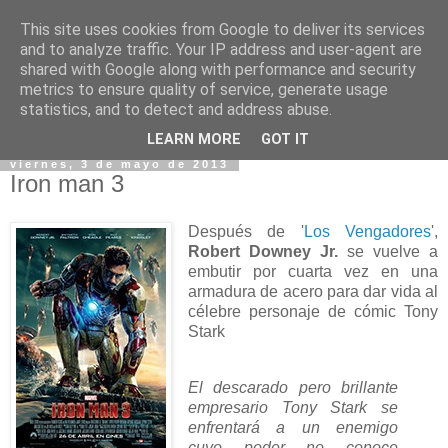
This site uses cookies from Google to deliver its services
and to analyze traffic. Your IP address and user-agent are
shared with Google along with performance and security
metrics to ensure quality of service, generate usage
statistics, and to detect and address abuse.
▼
LEARN MORE
GOT IT
viernes, 3 de mayo de 2013
Iron man 3
Después de '
Los Vengadores
',
Robert Downey Jr.
se vuelve a
embutir por cuarta vez en una
armadura de acero para dar vida al
célebre personaje de cómic Tony
Stark
El descarado pero brillante
empresario Tony Stark se
enfrentará a un enemigo
cuyo poder no conoce