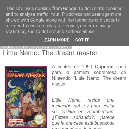
This site uses cookies from Google to deliver its services
and to analyze traffic. Your IP address and user-agent are
shared with Google along with performance and security
metrics to ensure quality of service, generate usage
statistics, and to detect and address abuse.
▼
LEARN MORE
GOT IT
sábado, 21 de enero de 2012
Little Nemo: The dream master
A finales de 1990
Capcom
sacó
para la primera sobremesa de
Nintendo: 'Little Nemo: The dream
master'
Little Nemo recibe una
invitación del rey para visitar
su castillo en Slumberland.
¿Estará soñando?, parece
que la princesa está buscando
un compañero de juegos.