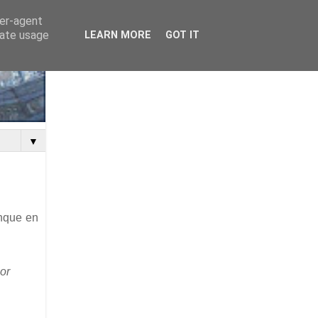
ser-agent
rate usage
LEARN MORE
GOT IT
▼
unque en
or