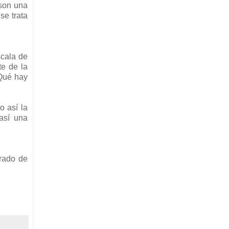
 son una
se trata
scala de
te de la
¿Qué hay
o así la
 así una
grado de