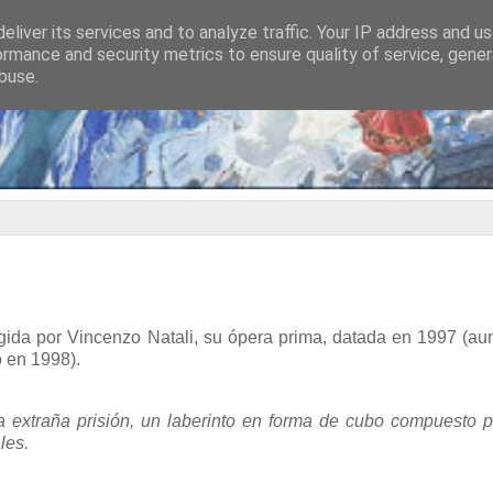
eliver its services and to analyze traffic. Your IP address and u
ormance and security metrics to ensure quality of service, gene
buse.
igida por Vincenzo Natali, su ópera prima, datada en 1997 (a
 en 1998).
 extraña prisión, un laberinto en forma de cubo compuesto p
les.