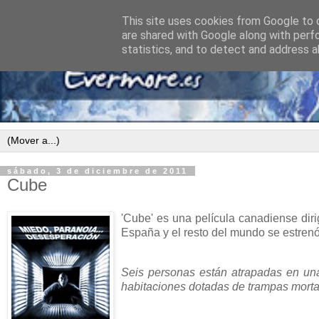
This site uses cookies from Google to d
are shared with Google along with perf
statistics, and to detect and address a
sábado, 3 de diciembre de 2011
Cube
'Cube' es una película canadiense dir
España y el resto del mundo se estrenó
Seis personas están atrapadas en una
habitaciones dotadas de trampas morta