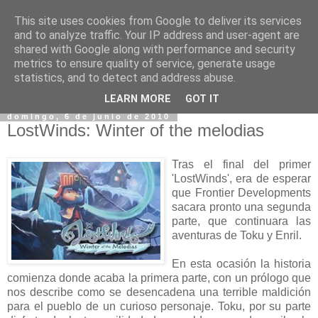
This site uses cookies from Google to deliver its services
and to analyze traffic. Your IP address and user-agent are
shared with Google along with performance and security
metrics to ensure quality of service, generate usage
statistics, and to detect and address abuse.
▼
LEARN MORE
GOT IT
domingo, 6 de junio de 2010
LostWinds: Winter of the melodias
Tras el final del primer
'LostWinds', era de esperar
que Frontier Developments
sacara pronto una segunda
parte, que continuara las
aventuras de Toku y Enril.
En esta ocasión la historia
comienza donde acaba la primera parte, con un prólogo que
nos describe como se desencadena una terrible maldición
para el pueblo de un curioso personaje. Toku, por su parte