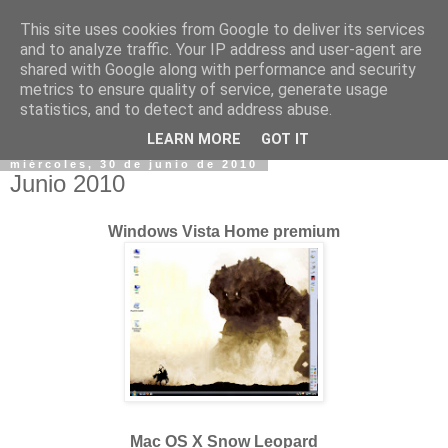
This site uses cookies from Google to deliver its services
and to analyze traffic. Your IP address and user-agent are
shared with Google along with performance and security
metrics to ensure quality of service, generate usage
statistics, and to detect and address abuse.
▼
LEARN MORE
GOT IT
miércoles, 30 de junio de 2010
Junio 2010
Windows Vista Home premium
Mac OS X Snow Leopard