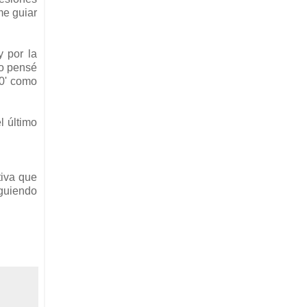
me guiar
y por la
ño pensé
10' como
l último
tiva que
iguiendo