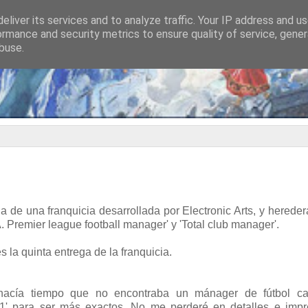
eliver its services and to analyze traffic. Your IP address and u
ormance and security metrics to ensure quality of service, gene
buse.
ga de una franquicia desarrollada por Electronic Arts, y hereder
. Premier league football manager' y 'Total club manager'.
s la quinta entrega de la franquicia.
 hacía tiempo que no encontraba un mánager de fútbol c
1' para ser más exactos. No me perderé en detalles e impr