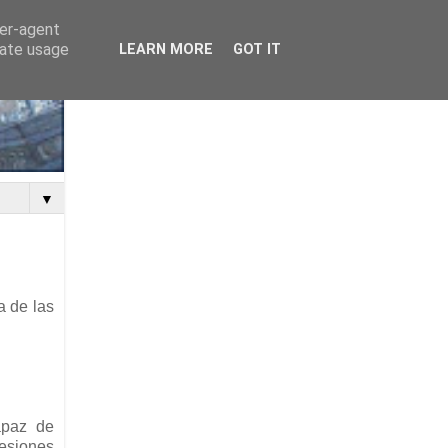
ser-agent
rate usage
LEARN MORE
GOT IT
▼
a de las
apaz de
esiones