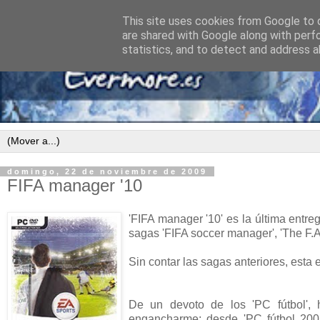
This site uses cookies from Google to d
are shared with Google along with perf
statistics, and to detect and address a
domingo, 22 de noviembre de 2009
FIFA manager '10
'FIFA manager '10' es la última entre
sagas 'FIFA soccer manager', 'The F.A
Sin contar las sagas anteriores, esta e
De un devoto de los 'PC fútbol',
engancharme; desde 'PC fútbol 200