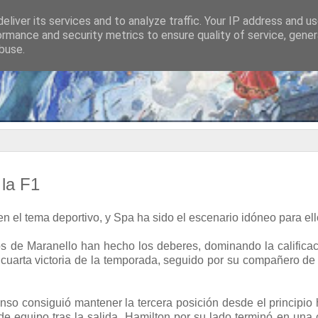
eliver its services and to analyze traffic. Your IP address and u
ormance and security metrics to ensure quality of service, gene
buse.
 la F1
 el tema deportivo, y Spa ha sido el escenario idóneo para ell
s de Maranello han hecho los deberes, dominando la calificac
 su cuarta victoria de la temporada, seguido por su compañero de
o consiguió mantener la tercera posición desde el principio 
de equipo tras la salida. Hamilton por su lado terminó en un