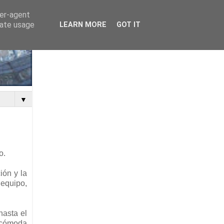
ser-agent
rate usage
LEARN MORE
GOT IT
▼
o.
ión y la
 equipo,
hasta el
a cómoda