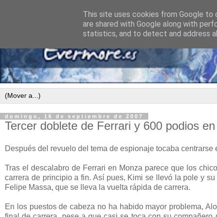
This site uses cookies from Google to d
are shared with Google along with perf
statistics, and to detect and address a
domingo, 16 de septiembre de 2007
Tercer doblete de Ferrari y 600 podios en
Después del revuelo del tema de espionaje tocaba centrarse en
Tras el descalabro de Ferrari en Monza parece que los chico
carrera de principio a fin. Así pues, Kimi se llevó la pole y
Felipe Massa, que se lleva la vuelta rápida de carrera.
En los puestos de cabeza no ha habido mayor problema, Alons
final de carrera, pese a que casi se toca con su compañero 