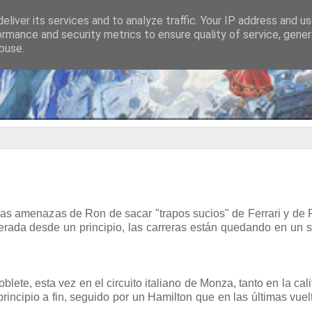
eliver its services and to analyze traffic. Your IP address and u
ormance and security metrics to ensure quality of service, gene
buse.
las amenazas de Ron de sacar "trapos sucios" de Ferrari y de 
erada desde un principio, las carreras están quedando en un
ete, esta vez en el circuito italiano de Monza, tanto en la cali
incipio a fin, seguido por un Hamilton que en las últimas vuel