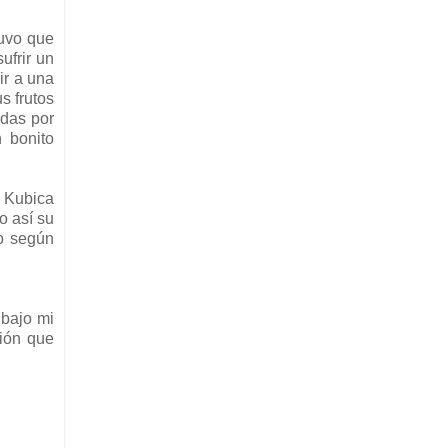
tuvo que
ufrir un
ir a una
s frutos
ndas por
 bonito
 Kubica
o así su
so según
 bajo mi
ción que