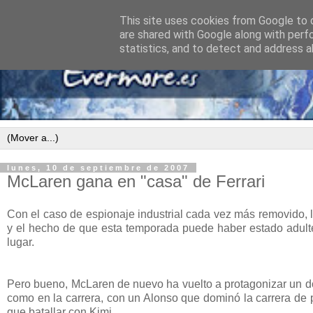
This site uses cookies from Google to d
are shared with Google along with perf
statistics, and to detect and address a
lunes, 10 de septiembre de 2007
McLaren gana en "casa" de Ferrari
Con el caso de espionaje industrial cada vez más removido, 
y el hecho de que esta temporada puede haber estado adult
lugar.
Pero bueno, McLaren de nuevo ha vuelto a protagonizar un dobl
como en la carrera, con un Alonso que dominó la carrera de pr
que batallar con Kimi.