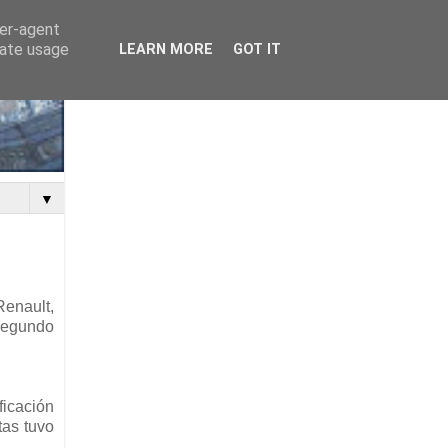
ser-agent
rate usage
LEARN MORE
GOT IT
▼
Renault,
 segundo
ficación
tas tuvo