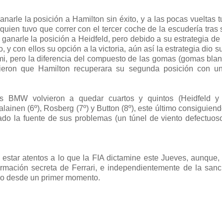
narle la posición a Hamilton sin éxito, y a las pocas vueltas 
quien tuvo que correr con el tercer coche de la escudería tras s
 ganarle la posición a Heidfeld, pero debido a su estrategia de 
 con ellos su opción a la victoria, aún así la estrategia dio su
imi, pero la diferencia del compuesto de las gomas (gomas bla
guieron que Hamilton recuperara su segunda posición con un
s BMW volvieron a quedar cuartos y quintos (Heidfeld y
inen (6º), Rosberg (7º) y Button (8º), este último consiguiend
do la fuente de sus problemas (un túnel de viento defectuo
 estar atentos a lo que la FIA dictamine este Jueves, aunque,
rmación secreta de Ferrari, e independientemente de la san
ado desde un primer momento.