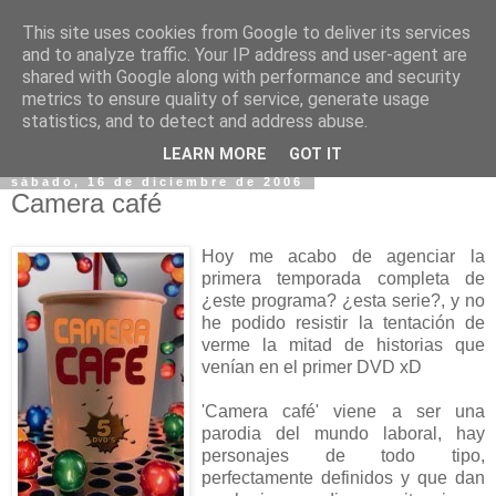
This site uses cookies from Google to deliver its services
and to analyze traffic. Your IP address and user-agent are
shared with Google along with performance and security
metrics to ensure quality of service, generate usage
statistics, and to detect and address abuse.
▼
LEARN MORE
GOT IT
sábado, 16 de diciembre de 2006
Camera café
Hoy me acabo de agenciar la
primera temporada completa de
¿este programa? ¿esta serie?, y no
he podido resistir la tentación de
verme la mitad de historias que
venían en el primer DVD xD
'Camera café' viene a ser una
parodia del mundo laboral, hay
personajes de todo tipo,
perfectamente definidos y que dan